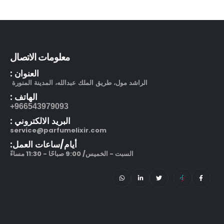
212 في آي بي بلاك او دو بارفيوم
out of 5
5.00
270.00
ر.س
–
320.00
ر.س
معلومات الاتصال
العنوان :
الراشد مول، طريق الملك عبدالله، المدينة المنورة
الهاتف :
966543979093+
البريد الالكتروني :
service@parfumelixir.com
أيام/ساعات العمل:
السبت - الخميس/ 9:00 صباحًا - 11:30 مساءً