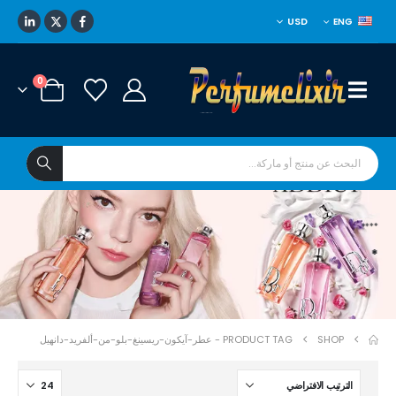
USD
ENG
0
****
*
SHOP
PRODUCT TAG -
عطر-آيكون-ريسينغ-بلو-من-ألفريد-دانهيل