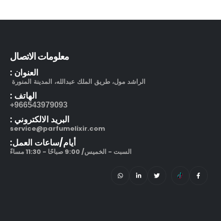
بوشرون كواتر او دو برفيوم
out of 5
5.00
505.00
ر.س
130.00
ر.س
مرطب مويستر سردج مع حماية من الشمس SPF 25
معلومات الاتصال
العنوان :
out of 5
5.00
245.00
ر.س
الراشد مول، طريق الملك عبدالله، المدينة المنورة
الهاتف :
212 في آي بي بلاك او دو بارفيوم
966543979093+
البريد الالكتروني :
out of 5
5.00
270.00
ر.س
–
service@parfumelixir.com
320.00
ر.س
أيام/ساعات العمل:
السبت - الخميس/ 9:00 صباحًا - 11:30 مساءً