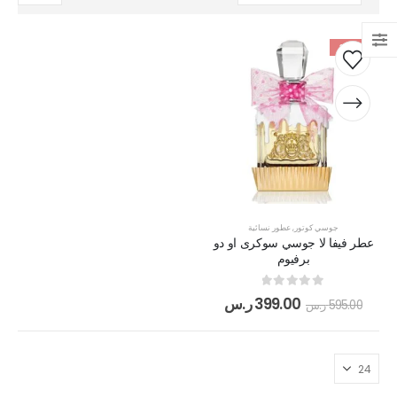
-33%
جوسي كوتور
,
عطور نسائية
عطر فيفا لا جوسي سوكرى او دو
برفيوم
out of 5
0
399.00
ر.س
595.00
ر.س