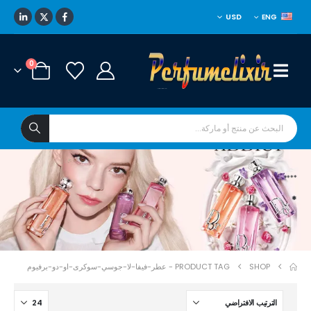
USD
ENG
0
****
*
SHOP
PRODUCT TAG -
عطر-فيفا-لا-جوسي-سوكرى-او-دو-برفيوم