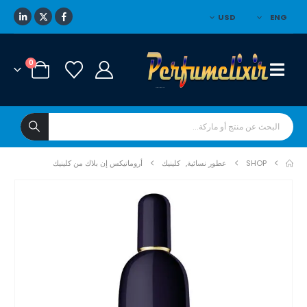
USD
ENG
0
SHOP
عطور نسائية
,
كلينيك
أروماتيكس إن بلاك من كلينيك