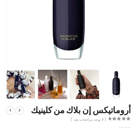
أروماتيكس إن بلاك من كلينيك
( لا توجد مراجعات بعد. )
out of 5
0