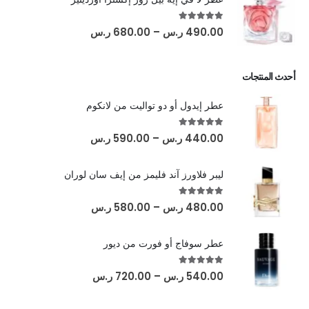
out of 5
5.00
490.00
ر.س
–
680.00
ر.س
أحدث المنتجات
عطر إيدول أو دو تواليت من لانكوم
out of 5
5.00
440.00
ر.س
–
590.00
ر.س
ليبر فلاورز آند فليمز من إيف سان لوران
out of 5
5.00
480.00
ر.س
–
580.00
ر.س
عطر سوفاج أو فورت من ديور
out of 5
5.00
540.00
ر.س
–
720.00
ر.س