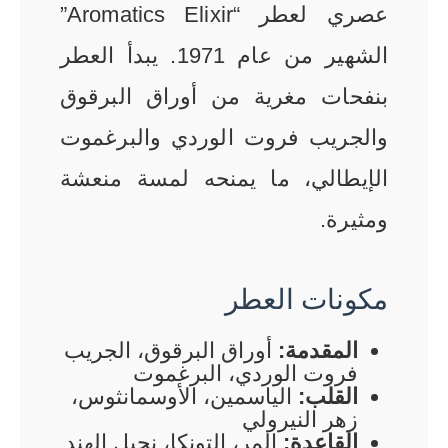
عصري لعطر “Aromatics Elixir”
الشهير من عام 1971. يبدأ العطر
بنفحات مغرية من أوراق البرقوق
والجريب فروت الوردي والبرغموت
الإيطالي، ما يمنحه لمسة منعشة
ومثيرة.
مكونات العطر
المقدمة:
أوراق البرقوق، الجريب
فروت الوردي، البرغموت
القلب:
الياسمين، الأوسمانثوس،
زهر النيرولي
القاعدة:
المر، التونكا، نجيل الهند