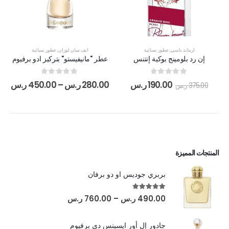
ارماند باسي
,
عطور نسائية
ايف سان لوران
,
عطور نسائية
إن رد بلومينج بوكية إنتنس
عطر "مانيفيستو" بتركيز ادو برفيوم
out of 5
0
out of 5
0
190.00
ر.س
280.00
ر.س
–
450.00
ر.س
375.00
ر.س
المنتجات المميزة
بربري جوديس او دو برفان
out of 5
5.00
490.00
ر.س
–
760.00
ر.س
جادور إل أور ايسينس دي برفيوم