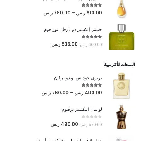
out of 5
5.00
610.00
ر.س
–
780.00
ر.س
جيلتي إلكسير دو بارفان بور هوم
out of 5
5.00
535.00
ر.س
660.00
ر.س
المنتجات الأكثر مبيعًا
بربري جوديس او دو برفان
out of 5
5.00
490.00
ر.س
–
760.00
ر.س
لو مال اليكسير برفيوم
out of 5
0
490.00
ر.س
570.00
ر.س
عطر لا في إيه بيل روز إكسترا أوردينير