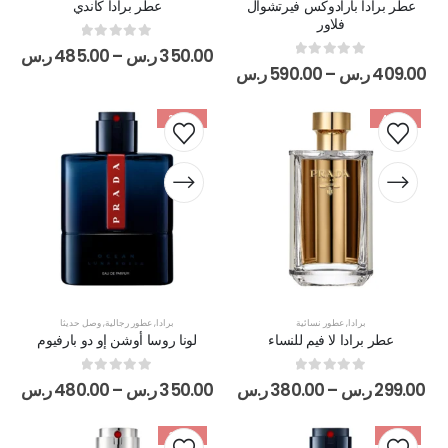
عطر برادا بارادوكس فيرتشوال
عطر برادا كاندي
فلاور
out of 5
0
350.00
ر.س
–
485.00
ر.س
out of 5
0
409.00
ر.س
–
590.00
ر.س
-20%
-44%
برادا
,
عطور نسائية
برادا
,
عطور رجالية
,
وصل حديثا
عطر برادا لا فيم للنساء
لونا روسا أوشن إو دو بارفيوم
out of 5
0
out of 5
0
299.00
ر.س
–
380.00
ر.س
350.00
ر.س
–
480.00
ر.س
-32%
-17%