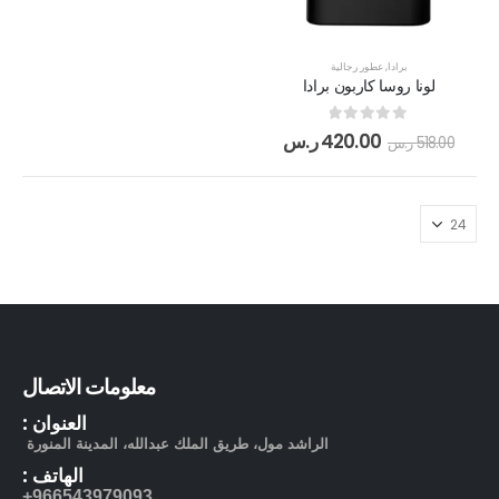
برادا
,
عطور رجالية
لونا روسا كاربون برادا
out of 5
0
420.00
ر.س
518.00
ر.س
معلومات الاتصال
العنوان :
الراشد مول، طريق الملك عبدالله، المدينة المنورة
الهاتف :
966543979093+