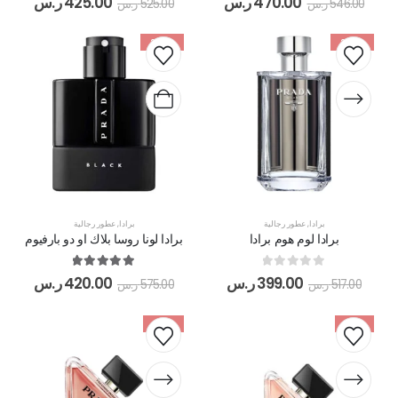
470.00
ر.س
425.00
ر.س
546.00
ر.س
525.00
ر.س
-27%
-23%
برادا
,
عطور رجالية
برادا
,
عطور رجالية
برادا لوم هوم برادا
برادا لونا روسا بلاك او دو بارفيوم
out of 5
5.00
out of 5
0
399.00
ر.س
420.00
ر.س
517.00
ر.س
575.00
ر.س
-21%
SALE