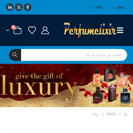
USD
ENG
0
****
*
SHOP
برادا