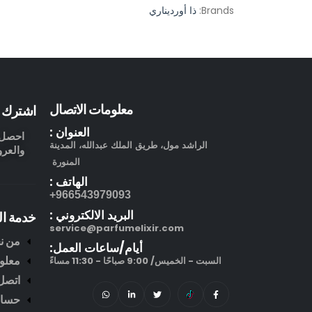
Brands:
ذا أورديناري
معلومات الاتصال
اشترك ف
العنوان :
احصل ع
الراشد مول، طريق الملك عبدالله، المدينة
والعرو
المنورة
الهاتف :
966543979093+
البريد الالكتروني :
خدمة ال
service@parfumelixir.com
من ن
أيام/ساعات العمل:
معلو
السبت - الخميس/ 9:00 صباحًا - 11:30 مساءً
اتصل 
حساب