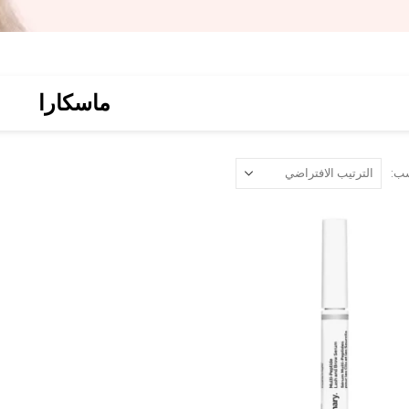
ماسكارا
ب: