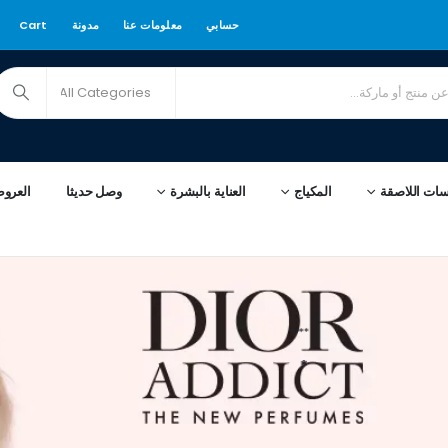
حسابي
معلومات عنا
مدونة
Cart
سات اللاصقة
المكياج
العناية بالبشرة
وصل حديثا
العرو
****
*