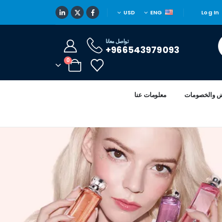
USD
ENG
Log In
تواصل معانا
966543979093+
0
ض والخصومات
معلومات عنا