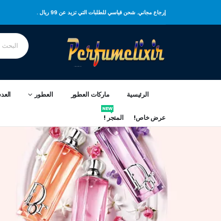
إرجاع مجاني. شحن قياسي للطلبات التي تزيد عن 99 ريال .
الرئيسية
ماركات العطور
العطور
العد
NEW
عرض خاص!
المتجر !