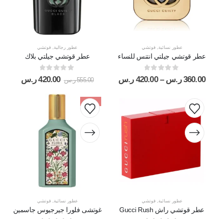
عطور نسائية
,
قوتشي
عطور رجالية
,
قوتشي
عطر قوتشي جيلتي انتنس للنساء
عطر قوتشي جيلتي بلاك
out of 5
0
out of 5
0
360.00
ر.س
–
420.00
ر.س
420.00
ر.س
555.00
ر.س
-18%
عطور نسائية
,
قوتشي
عطور نسائية
,
قوتشي
عطر قوتشي راش Gucci Rush
غوتشى فلورا جيرجيوس جاسمين