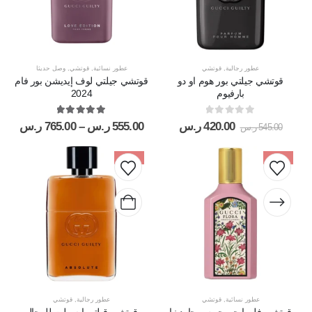
عطور رجالية
,
قوتشي
عطور نسائية
,
قوتشي
,
وصل حديثا
قوتشي جيلتي بور هوم او دو
قوتشي جيلتي لوف إيديشن بور فام
بارفيوم
2024
out of 5
5.00
out of 5
0
420.00
ر.س
555.00
ر.س
–
765.00
ر.س
545.00
ر.س
-36%
-18%
عطور نسائية
,
قوتشي
عطور رجالية
,
قوتشي
قوتشي فلورا جورجيوس جاردينيا
قوتشي قيلتي ابسولت للرجال