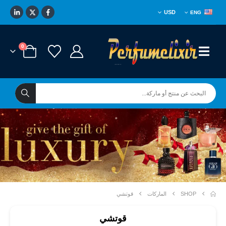
USD
ENG
0
****
*
SHOP
الماركات
قوتشي
قوتشي