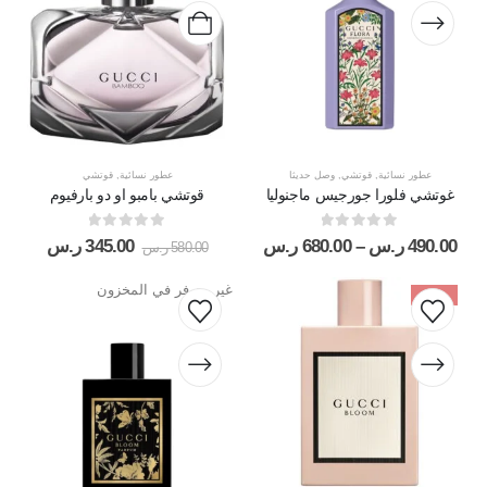
عطور نسائية
,
قوتشي
,
وصل حديثا
عطور نسائية
,
قوتشي
غوتشي فلورا جورجيس ماجنوليا
قوتشي بامبو او دو بارفيوم
out of 5
0
out of 5
0
490.00
ر.س
–
680.00
ر.س
345.00
ر.س
580.00
ر.س
غير متوفر في المخزون
-32%