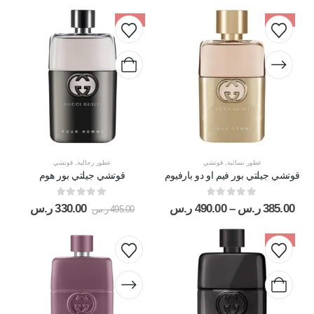
-33%
-31%
عطور نسائية
,
قوتشي
عطور رجالية
,
قوتشي
قوتشي جيلتي بور فيم او دو بارفيوم
قوتشي جيلتي بور هوم
out of 5
0
out of 5
0
385.00
ر.س
–
490.00
ر.س
330.00
ر.س
495.00
ر.س
-23%