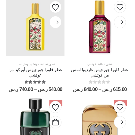
عطور نسائية
,
قوتشي
عطور نسائية
,
قوتشي
,
وصل حديثا
عطر فلورا جورجيس غاردينيا انتنس
عطر فلورا جورجيوس أوركيد من
من قوتشي
غوتشي
out of 5
5.00
out of 5
0
615.00
ر.س
–
840.00
ر.س
540.00
ر.س
–
740.00
ر.س
-24%
-38%