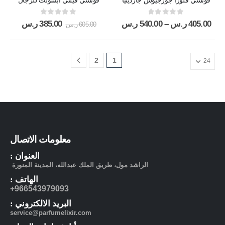
out of 5
0
out of 5
0
405.00
ر.س
–
540.00
ر.س
385.00
ر.س
605.00
ر.س
2
1
معلومات الاتصال
العنوان :
الراشد مول، طريق الملك عبدالله، المدينة المنورة
الهاتف :
966543979093+
البريد الالكتروني :
service@parfumelixir.com