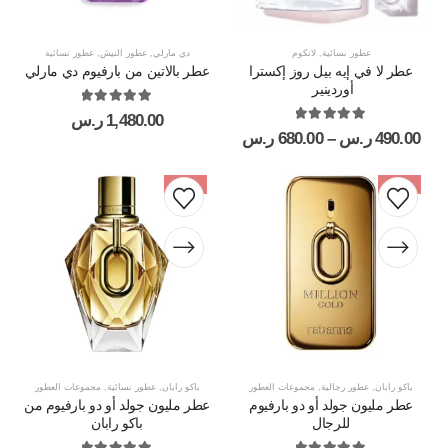
عطور نسائية
,
لانكوم
دي مارلي
,
عطور النيش
,
عطور نسائية
عطر لا في إيه بيل روز إكسترا
عطر بالاتين من بارفيوم دي مارلي
أوردينير
out of 5
5.00
1,480.00
ر.س
out of 5
5.00
490.00
ر.س
–
680.00
ر.س
-10%
-10%
باكو رابان
,
عطور رجالية
,
مجموعات العطور
باكو رابان
,
عطور نسائية
,
مجموعات العطور
عطر مليون جولد أو دو بارفيوم
عطر مليون جولد أو دو بارفيوم من
للرجال
باكو رابان