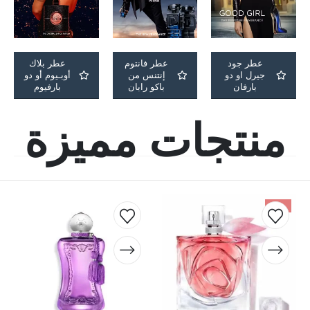
عطر جود
عطر فانتوم
عطر بلاك
جيرل او دو
إنتنس من
أوبـيوم أو دو
بارفان
باكو رابان
بارفيوم
منتجات مميزة
-7%