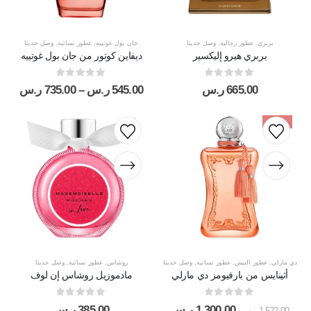
بربري
,
عطور رجالية
,
وصل حديثا
جان بول غوتييه
,
عطور نسائية
,
وصل حديثا
بربري هيرو إليكسير
ديفاين كوتور من جان بول غوتييه
out of 5
0
out of 5
0
665.00
ر.س
545.00
ر.س
–
735.00
ر.س
-15%
دي مارلي
,
عطور النيش
,
عطور نسائية
,
وصل حديثا
روشاس
,
عطور نسائية
,
وصل حديثا
أثينايس من بارفيومز دي مارلي
مادموزيل روشاس إن لوف
out of 5
0
out of 5
0
1,300.00
ر.س
385.00
ر.س
1,522.00
ر.س