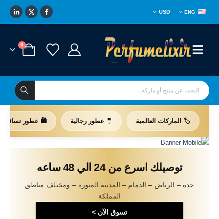
USD
ENG
0
🏷️ الماركات العالمية
🤵 عطور رجالية
🛍️ عطور نسائية
توصيلك اسرع من 24 الي 48 ساعه
جدة – الرياض – الدمام – المدينة المنورة – ومختلف مناطق
المملكة
تسوق الآن >