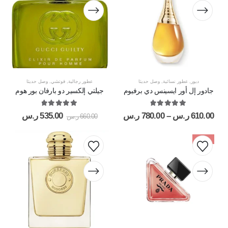
ديور
,
عطور نسائية
,
وصل حديثا
عطور رجالية
,
قوتشي
,
وصل حديثا
جادور إل أور ايسينس دي برفيوم
جيلتي إلكسير دو بارفان بور هوم
out of 5
5.00
out of 5
5.00
610.00
ر.س
–
780.00
ر.س
535.00
ر.س
660.00
ر.س
-21%