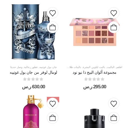
اطقم
,
الباليت
,
باليت لتلوين البشرة
,
باليتات ظلال العيون
,
باليتات للوجه
,
جان بول غوتييه
,
ظلال العيون
,
عطور رجالية
,
وصل حديثا
مجموعة العناية بالحواج
مجموعة ألوان البيج ذا نيو نود
لومال لوفر من جان بول غوتييه
out of 5
0
out of 5
0
295.00
ر.س
630.00
ر.س
-28%