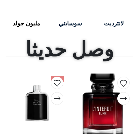
لانترديت
سوسايتي
مليون جولد
وصل حديثا
-75%