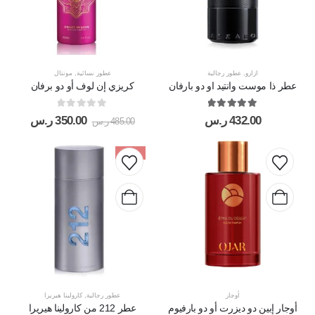
ازارو
,
عطور رجالية
عطور نسائية
,
مونتال
عطر ذا موست وانتيد او دو بارفان
كريزي إن لوف أو دو برفان
out of 5
0
out of 5
5.00
432.00
ر.س
350.00
ر.س
485.00
ر.س
-38%
أوجار
عطور رجالية
,
كارولينا هيريرا
أوجار إبين دو ديزرت أو دو بارفيوم
عطر 212 من كارولينا هيريرا