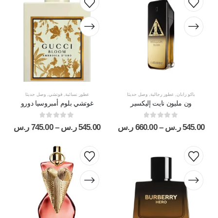
باكو رابان
,
عطور رجالية
,
وصل حديثا
عطور نسائية
,
قوتشي
,
وصل حديثا
ون مليون نايت إليكسير
غوتشي بلوم أمبروسيا دورو
out of 5
0
out of 5
0
545.00
ر.س
–
660.00
ر.س
545.00
ر.س
–
745.00
ر.س