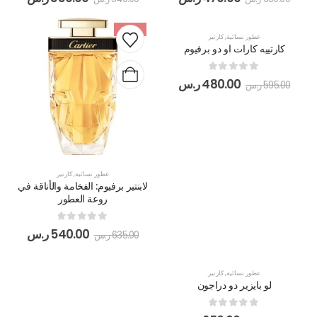
-15%
-19%
عطور نسائية
,
كارتير
كارتييه كارات او دو برفيوم
out of 5
0
480.00
ر.س
595.00
ر.س
عطور نسائية
,
كارتير
لابنتير برفيوم: الفخامة والأناقة في
روعة العطور
out of 5
0
540.00
ر.س
635.00
ر.س
-32%
عطور نسائية
,
كارتير
لو بايزير دو دراجون
out of 5
0