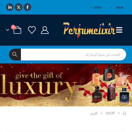
USD
ENG
0
****
*
SHOP
كارتير