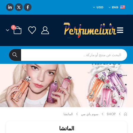
USD
ENG
0
****
*
SHOP
سوم باي مي
الماتشا
الماتشا