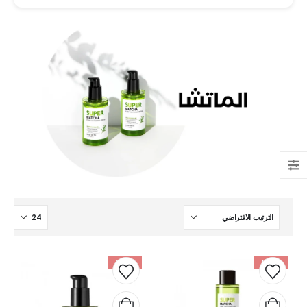
بوشرون كواتر او دو برفيوم
-56%
-54%
out of 5
5.00
505.00
ر.س
130.00
ر.س
مرطب مويستر سردج مع حماية من الشمس SPF 25