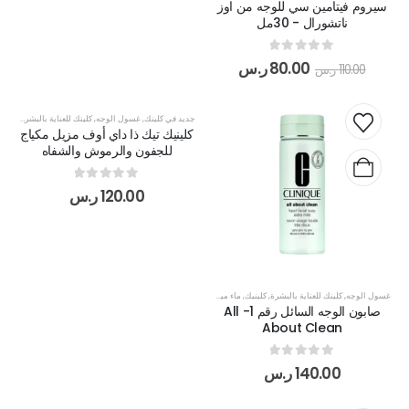
سيروم فيتامين سي للوجه من اوز
ناتشورال - 30مل
out of 5
0
80.00
ر.س
110.00
ر.س
جديد في كلينك
,
غسول الوجه
,
كلينك للعناية بالبشرة
,
ماء م
كلينيك تيك ذا داي أوف مزيل مكياج
للجفون والرموش والشفاه
out of 5
0
120.00
ر.س
غسول الوجه
,
كلينك للعناية بالبشرة
,
كلينيك
,
ماء ميسيلار
صابون الوجه السائل رقم 1- All
About Clean
out of 5
0
140.00
ر.س