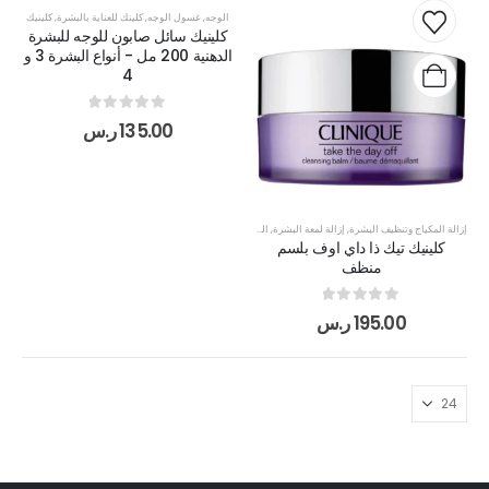
الوجه
,
غسول الوجه
,
كلينك للعناية بالبشرة
,
كلينيك
كلينيك سائل صابون للوجه للبشرة
الدهنية 200 مل - أنواع البشرة 3 و
4
out of 5
0
135.00
ر.س
إزالة المكياج وتنظيف البشرة
,
إزالة لمعة البشرة
,
العناية بالبشرة
,
غسول الوجه
,
كلينك للعناية بالبشرة
,
كلينيك
كلينيك تيك ذا داي اوف بلسم
منظف
out of 5
0
195.00
ر.س