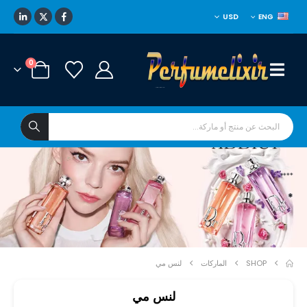
USD
ENG
0
****
*
SHOP
الماركات
لنس مي
لنس مي