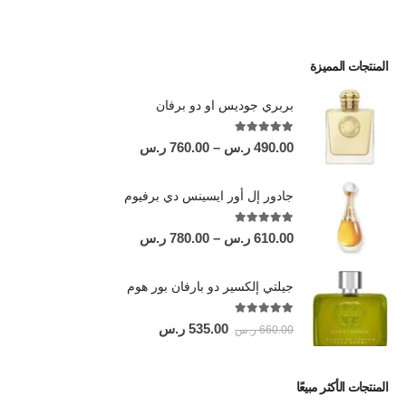
المنتجات المميزة
بربري جوديس او دو برفان
out of 5
5.00
490.00
ر.س
–
760.00
ر.س
جادور إل أور ايسينس دي برفيوم
out of 5
5.00
610.00
ر.س
–
780.00
ر.س
جيلتي إلكسير دو بارفان بور هوم
out of 5
5.00
535.00
ر.س
660.00
ر.س
المنتجات الأكثر مبيعًا