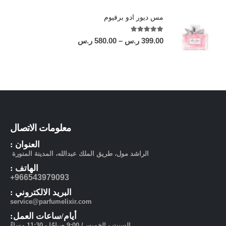
مس ديور ادو برفيوم
out of 5
5.00
399.00
ر.س
–
580.00
ر.س
معلومات الاتصال
العنوان :
الراشد مول، طريق الملك عبدالله، المدينة المنورة
الهاتف :
966543979093+
البريد الالكتروني :
service@parfumelixir.com
أيام/ساعات العمل:
السبت - الخميس/ 9:00 صباحًا - 11:30 مساءً