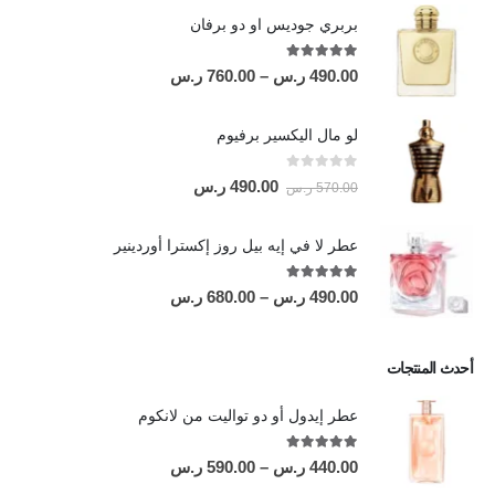
بربري جوديس او دو برفان
out of 5
5.00
490.00
ر.س
–
760.00
ر.س
لو مال اليكسير برفيوم
out of 5
0
490.00
ر.س
570.00
ر.س
عطر لا في إيه بيل روز إكسترا أوردينير
out of 5
5.00
490.00
ر.س
–
680.00
ر.س
أحدث المنتجات
عطر إيدول أو دو تواليت من لانكوم
out of 5
5.00
440.00
ر.س
–
590.00
ر.س