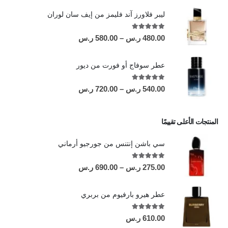
ليبر فلاورز آند فليمز من إيف سان لوران
out of 5
5.00
480.00
ر.س
–
580.00
ر.س
عطر سوفاج أو فورت من ديور
out of 5
5.00
540.00
ر.س
–
720.00
ر.س
المنتجات الأعلى تقييمًا
سي باشن إنتنس من جورجيو أرماني
out of 5
5.00
275.00
ر.س
–
690.00
ر.س
عطر هيرو بارفيوم من بربري
out of 5
5.00
610.00
ر.س