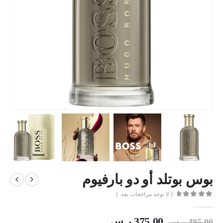
بوس بوتلد أو دو بارفيوم
( لا توجد مراجعات بعد. )
out of 5
0
375.00
ر.س
495.00
ر.س