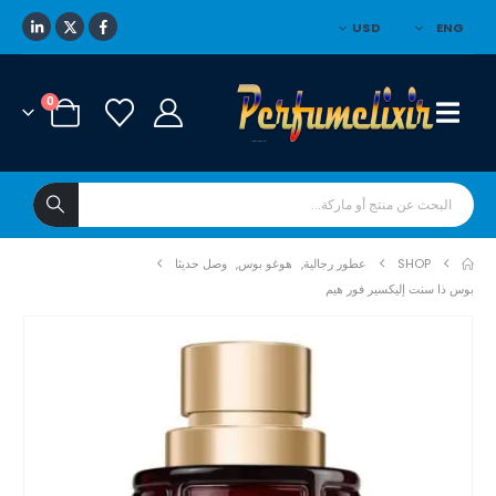
USD
ENG
0
SHOP
عطور رجالية
,
هوغو بوس
,
وصل حديثا
بوس ذا سنت إليكسير فور هيم