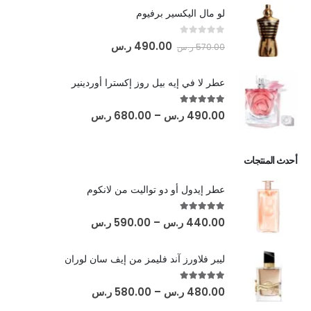
لو مال اليكسير برفيوم
out of 5
0
490.00
ر.س
570.00
ر.س
عطر لا في إيه بيل روز إكسترا أوردينير
out of 5
5.00
490.00
ر.س
–
680.00
ر.س
أحدث المنتجات
عطر إيدول أو دو تواليت من لانكوم
out of 5
5.00
440.00
ر.س
–
590.00
ر.س
ليبر فلاورز آند فليمز من إيف سان لوران
out of 5
5.00
480.00
ر.س
–
580.00
ر.س