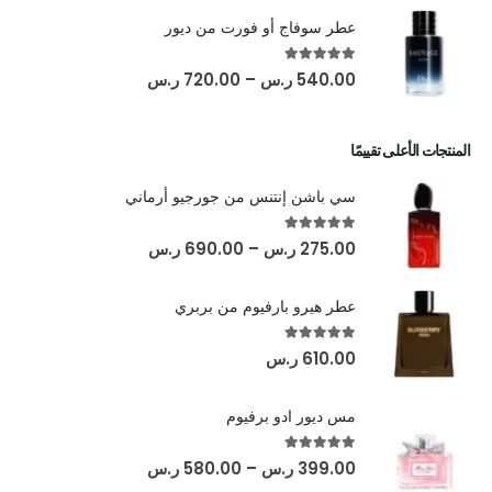
عطر سوفاج أو فورت من ديور
out of 5
5.00
540.00
ر.س
–
720.00
ر.س
المنتجات الأعلى تقييمًا
سي باشن إنتنس من جورجيو أرماني
out of 5
5.00
275.00
ر.س
–
690.00
ر.س
عطر هيرو بارفيوم من بربري
out of 5
5.00
610.00
ر.س
مس ديور ادو برفيوم
out of 5
5.00
399.00
ر.س
–
580.00
ر.س