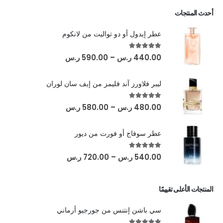
أحدث المنتجات
عطر إيدول أو دو تواليت من لانكوم
out of 5
5.00
440.00
ر.س
–
590.00
ر.س
ليبر فلاورز آند فليمز من إيف سان لوران
out of 5
5.00
480.00
ر.س
–
580.00
ر.س
عطر سوفاج أو فورت من ديور
out of 5
5.00
540.00
ر.س
–
720.00
ر.س
المنتجات الأعلى تقييمًا
سي باشن إنتنس من جورجيو أرماني