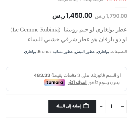
out of 5
5.00
1,450.00
ر.س
1,790.00
ر.س
عطر بولغاري لو جيم روبينيا (Le Gemme Rubinia)
او دو بارفان هو عطر شرقي خشبي للنساء.
التصنيفات:
بولغاري
,
عطور النيش
,
عطور نسائية
Brands:
بولغاري
إضافة إلى السلة