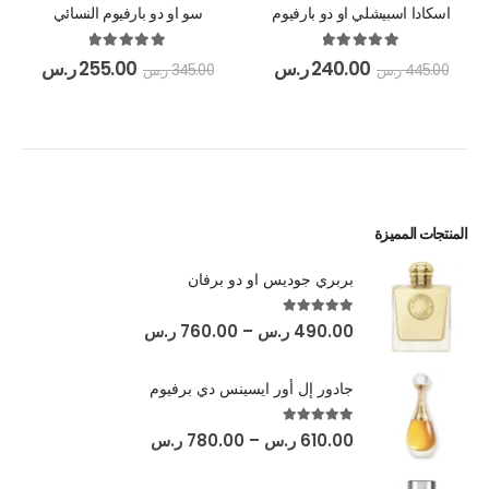
اسكادا اسبيشلي او دو بارفيوم
سو او دو بارفيوم النسائي
out of 5
5.00
out of 5
5.00
240.00
ر.س
255.00
ر.س
445.00
ر.س
345.00
ر.س
المنتجات المميزة
بربري جوديس او دو برفان
out of 5
5.00
490.00
ر.س
–
760.00
ر.س
جادور إل أور ايسينس دي برفيوم
out of 5
5.00
610.00
ر.س
–
780.00
ر.س