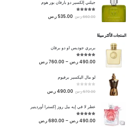
جيلتي إلكسير دو بارفان بور هوم
out of 5
5.00
535.00
ر.س
660.00
ر.س
المنتجات الأكثر مبيعًا
بربري جوديس او دو برفان
out of 5
5.00
490.00
ر.س
–
760.00
ر.س
لو مال اليكسير برفيوم
out of 5
0
490.00
ر.س
570.00
ر.س
عطر لا في إيه بيل روز إكسترا أوردينير
out of 5
5.00
490.00
ر.س
–
680.00
ر.س