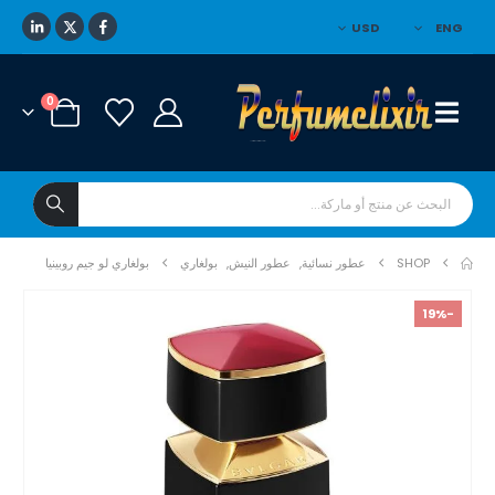
USD
ENG
0
SHOP
عطور نسائية
,
عطور النيش
,
بولغاري
بولغاري لو جيم روبينيا
-19%