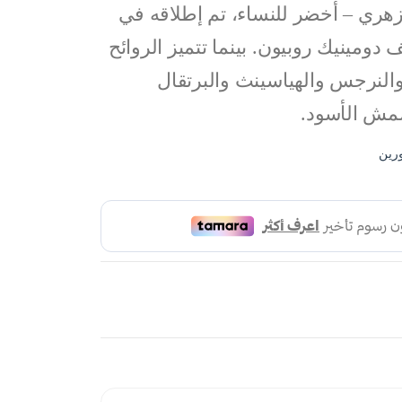
ري – أخضر للنساء، تم إطلاقه في
ر يقف دومينيك روبيون. بينما تتميز الروائح
 والنرجس والهياسينث والبرتقال
مش الأسود.
رين