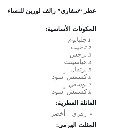
عطر “سفاري” رالف لورين للنساء
المكونات الأساسية:
جلبانوم
تاجيت
نرجس
هياسينث
برتقال
كشمش أسود
يوسفي
كشمش أسود
العائلة العطرية:
زهري – أخضر
المثلث الهرمي: