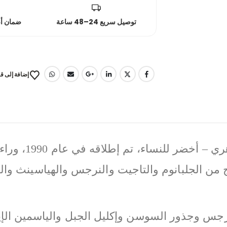
توصيل سريع 24–48 ساعة
ضمان أصلي
إضافة إلى قا
“سفاري” من رالف 
بمزيج من الجلبانوم والتاجيت والنرجس والهياسينث 
رجس وجذور السوسن وإكليل الجبل والياسمين الإيطا