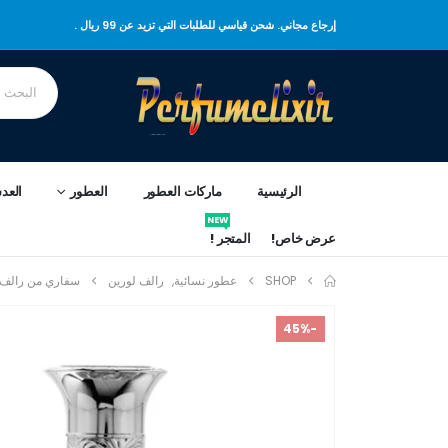
إرجاع مجاني. شحن قياسي للطلبات التي تزيد عن 99 ريال .
الرئيسية
ماركات العطور
العطور
العد
NEW
عرض خاص!
المتجر !
SHOP
عطور نسائية
,
رالف لورين
سفاري من رالف ل
-45%