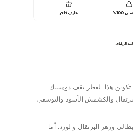
 100%
تغليف فاخر
ئمة الرغبات
لورين هو عطر زهري – أخضر للنساء، تم إطلاقه في عام 1990، وراء تكوين هذا العطر يقف دومينيك
والبرتقال والكشمش الأسود واليوسفي
لي وزهر البرتقال والورد. أما