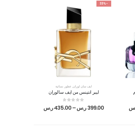
-33%
ايف سان لوران
,
عطور نسائية
ليبر انتينس من ايف سالوران
out of 5
0
س
399.00
ر.س
–
435.00
ر.س