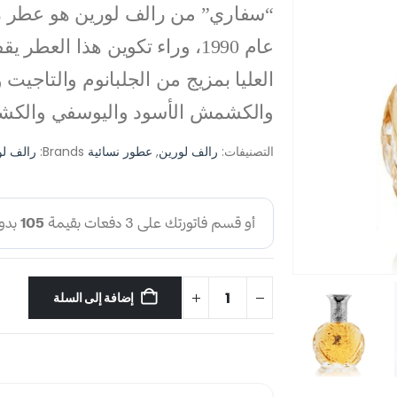
“سفاري” من رالف لورين هو عطر زه
عام 1990، وراء تكوين هذا العط
العليا بمزيج من الجلبانوم والتاجيت
والكشمش الأسود واليوسفي والكش
التصنيفات:
رالف لورين
,
عطور نسائية
Brands:
رالف لو
إضافة إلى السلة