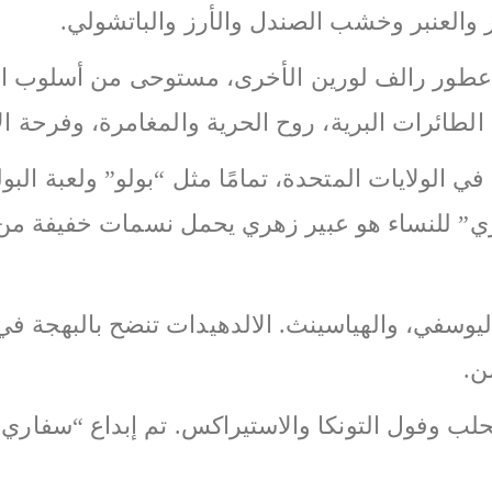
ر والعنبر وخشب الصندل والأرز والباتشولي.
عطور رالف لورين الأخرى، مستوحى من أسلوب الحي
لطائرات البرية، روح الحرية والمغامرة، وفرحة ا
في الولايات المتحدة، تمامًا مثل “بولو” ولعبة البو
ري” للنساء هو عبير زهري يحمل نسمات خفيفة من
واليوسفي، والهياسينث. الالدهيدات تنضح بالبهجة في
ن.