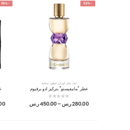
-35%
-52%
ايف سان لوران
,
عطور نسائية
عطر "مانيفيستو" بتركيز ادو برفيوم
ع
out of 5
0
280.00
ر.س
–
450.00
ر.س
00