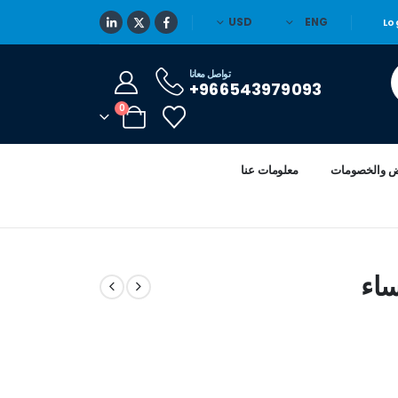
USD
ENG
Lo
تواصل معانا
966543979093+
0
ض والخصومات
معلومات عنا
ساء