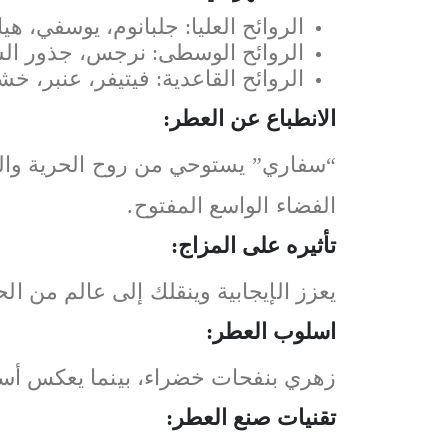
الروائح العليا: جلبانوم، يوسفي، هي
الروائح الوسطى: نرجس، جذور السو
الروائح القاعدية: فيتيفر، عنبر، خ
الانطباع عن العطر:
“سفاري” يستوحي من روح الحرية والم
الفضاء الواسع المفتوح.
تأثيره على المزاج:
يعزز الإيجابية وينقلك إلى عالم من ال
اسلوب العطر:
زهري بنفحات خضراء، بينما يعكس أسل
تقنيات صنع العطر: