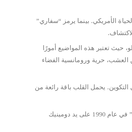
اة الأمريكي. بينما يرمز “سفاري”
لاكتشاف.
لو، حيث تعتبر هذه المواضيع أمورًا
 العشب، حرية ورومانسية الفضاء
 التكوين. يحمل القلب باقة رائعة من
أما القاعدة، فتتألف من الفيتيفر والطحلب وفول التونكا والاستيراكس. تم إبداع “سفاري” في عام 1990 على يد دومينيك