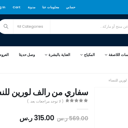
حسابي
معلومات عنا
مدونة
Cart
g In
سات اللاصقة
المكياج
العناية بالبشرة
وصل حديثا
العرو
ورين للنساء
سفاري من رالف لورين للن
( لا توجد مراجعات بعد. )
out of 5
0
315.00
ر.س
569.00
ر.س