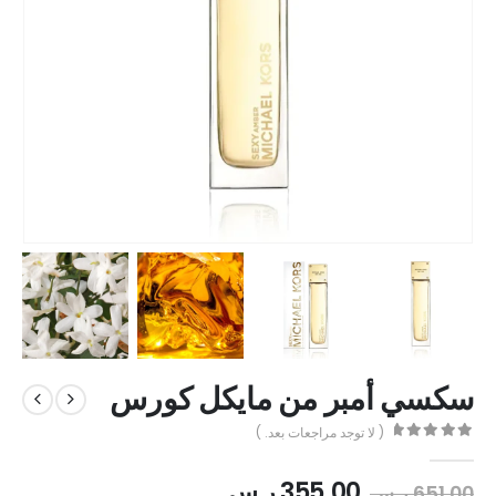
سكسي أمبر من مايكل كورس
( لا توجد مراجعات بعد. )
out of 5
0
355.00
ر.س
651.00
ر.س