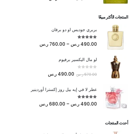
المنتجات الأكثر مبيعًا
بربري جوديس او دو برفان
out of 5
5.00
490.00
ر.س
–
760.00
ر.س
لو مال اليكسير برفيوم
out of 5
0
490.00
ر.س
570.00
ر.س
عطر لا في إيه بيل روز إكسترا أوردينير
out of 5
5.00
490.00
ر.س
–
680.00
ر.س
أحدث المنتجات