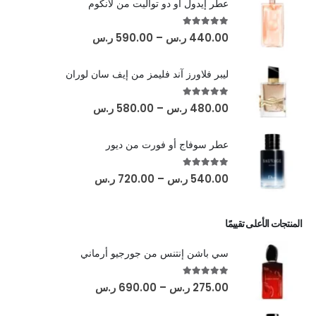
عطر إيدول أو دو تواليت من لانكوم
out of 5
5.00
440.00
ر.س
–
590.00
ر.س
ليبر فلاورز آند فليمز من إيف سان لوران
out of 5
5.00
480.00
ر.س
–
580.00
ر.س
عطر سوفاج أو فورت من ديور
out of 5
5.00
540.00
ر.س
–
720.00
ر.س
المنتجات الأعلى تقييمًا
سي باشن إنتنس من جورجيو أرماني
out of 5
5.00
275.00
ر.س
–
690.00
ر.س