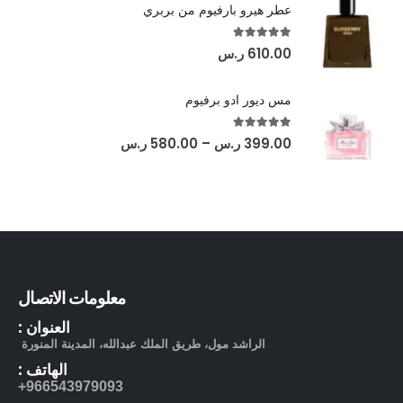
عطر هيرو بارفيوم من بربري
out of 5
5.00
610.00
ر.س
مس ديور ادو برفيوم
out of 5
5.00
399.00
ر.س
–
580.00
ر.س
معلومات الاتصال
العنوان :
الراشد مول، طريق الملك عبدالله، المدينة المنورة
الهاتف :
966543979093+