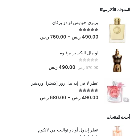
المنتجات الأكثر مبيعًا
بربري جوديس او دو برفان
out of 5
5.00
490.00
ر.س
–
760.00
ر.س
لو مال اليكسير برفيوم
out of 5
0
490.00
ر.س
570.00
ر.س
عطر لا في إيه بيل روز إكسترا أوردينير
out of 5
5.00
490.00
ر.س
–
680.00
ر.س
أحدث المنتجات
عطر إيدول أو دو تواليت من لانكوم