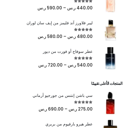
out of 5
5.00
440.00
ر.س
–
590.00
ر.س
ليبر فلاورز آند فليمز من إيف سان لوران
out of 5
5.00
480.00
ر.س
–
580.00
ر.س
عطر سوفاج أو فورت من ديور
out of 5
5.00
540.00
ر.س
–
720.00
ر.س
المنتجات الأعلى تقييمًا
سي باشن إنتنس من جورجيو أرماني
out of 5
5.00
275.00
ر.س
–
690.00
ر.س
عطر هيرو بارفيوم من بربري