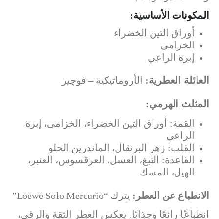
المكونات الأساسية:
أوراق التين الخضراء
الخزامى
إبرة الراعي
العائلة العطرية:
الأروماتيكية – فوچير
المثلث الهرمي:
القمة: أوراق التين الخضراء، الخزامى، إبرة
الراعي
القلب: زهر البرتقال، الماندرين الحلو
القاعدة: التبغ، العسل، العرقسوس، العنبر،
الهيل، المسك
الانطباع عن العطر:
يترك “Loewe Solo Mercurio”
انطباعًا رائعًا وجذابًا. يعكس العطر الثقة والرقي،