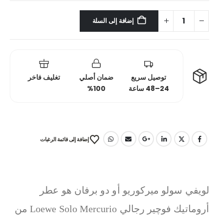
إضافة إلى السلة
توصيل سريع
ضمان أصلي
تغليف فاخر
24–48 ساعة
100%
إضافة إلى قائمة الرغبات
لويفي سولو ميركوريو أو دو برفان هو عطر
أروماتيك فوچير رجالي Loewe Solo Mercurio من