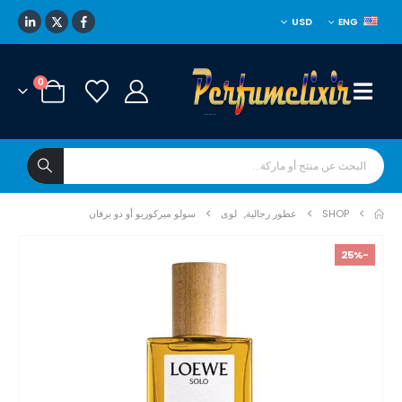
USD
ENG
0
SHOP
عطور رجالية
,
لوى
سولو ميركوريو أو دو برفان
-25%