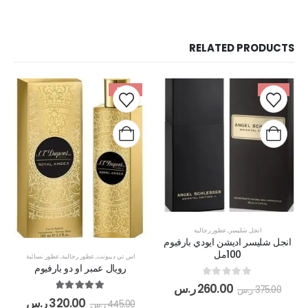
RELATED PRODUCTS
-28%
-31%
انجل شليسر
,
عطور رجالية
انجل شليسر اديشن ايودي بارفيوم
100مل
اس تي ديبونت
,
عطور رجالية
,
عطور نسائية
رويال عمبر او دو بارفيوم
out of 5
0
260.00
ر.س
375.00
ر.س
out of 5
5.00
320.00
ر.س
445.00
ر.س