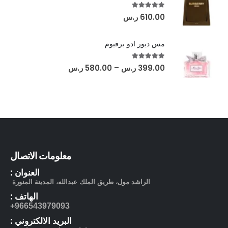
out of 5
5.00
610.00
ر.س
مس ديور ادو برفيوم
out of 5
5.00
399.00
ر.س
–
580.00
ر.س
معلومات الاتصال
العنوان :
الراشد مول، طريق الملك عبدالله، المدينة المنورة
الهاتف :
966543979093+
البريد الالكتروني :