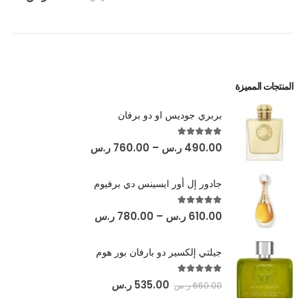
المنتجات المميزة
بربري جوديس او دو برفان
out of 5
5.00
490.00
ر.س
–
760.00
ر.س
جادور إل أور ايسينس دي برفيوم
out of 5
5.00
610.00
ر.س
–
780.00
ر.س
جيلتي إلكسير دو بارفان بور هوم
out of 5
5.00
535.00
ر.س
660.00
ر.س