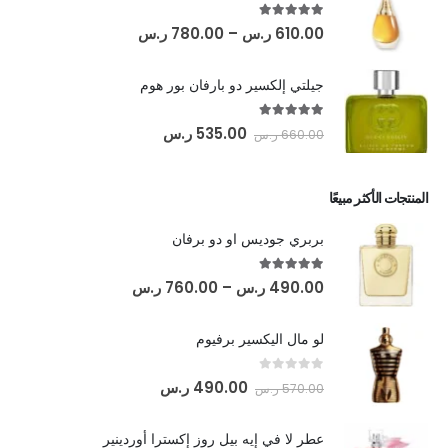
out of 5
5.00
610.00
ر.س
–
780.00
ر.س
جيلتي إلكسير دو بارفان بور هوم
out of 5
5.00
535.00
ر.س
660.00
ر.س
المنتجات الأكثر مبيعًا
بربري جوديس او دو برفان
out of 5
5.00
490.00
ر.س
–
760.00
ر.س
لو مال اليكسير برفيوم
out of 5
0
490.00
ر.س
570.00
ر.س
عطر لا في إيه بيل روز إكسترا أوردينير