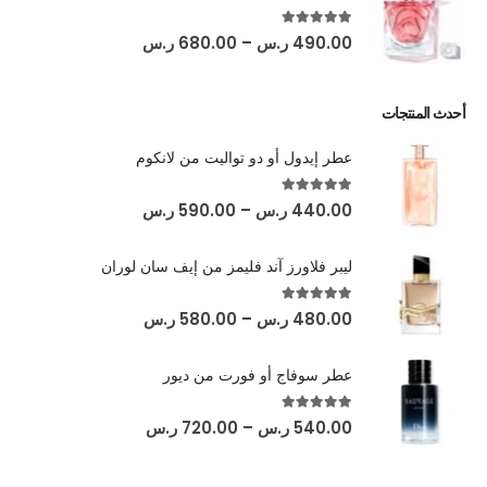
out of 5
5.00
490.00
ر.س
–
680.00
ر.س
أحدث المنتجات
عطر إيدول أو دو تواليت من لانكوم
out of 5
5.00
440.00
ر.س
–
590.00
ر.س
ليبر فلاورز آند فليمز من إيف سان لوران
out of 5
5.00
480.00
ر.س
–
580.00
ر.س
عطر سوفاج أو فورت من ديور
out of 5
5.00
540.00
ر.س
–
720.00
ر.س