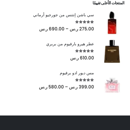
المنتجات الأعلى تقييمًا
سي باشن إنتنس من جورجيو أرماني
out of 5
5.00
275.00
ر.س
–
690.00
ر.س
عطر هيرو بارفيوم من بربري
out of 5
5.00
610.00
ر.س
مس ديور ادو برفيوم
out of 5
5.00
399.00
ر.س
–
580.00
ر.س