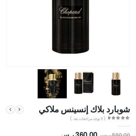
شوبارد بلاك إنسينس ملاكي
( لا توجد مراجعات بعد. )
out of 5
0
360.00
ر.س
590.00
ر.س