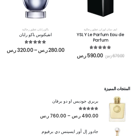
ايف سان لوران
,
عطور رجالية
باكو رابان
,
عطور رجالية
YSL Y Le Parfum Eau de
انفيكتوس باكو رابان
Parfum
out of 5
5.00
280.00
ر.س
–
320.00
ر.س
out of 5
5.00
590.00
ر.س
679.00
ر.س
المنتجات المميزة
بربري جوديس او دو برفان
out of 5
5.00
490.00
ر.س
–
760.00
ر.س
جادور إل أور ايسينس دي برفيوم