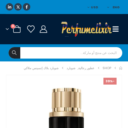
USD
ENG
0
SHOP
عطور رجالية
,
شوبارد
شوبارد بلاك إنسينس ملاكي
-39%