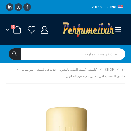
USD
ENG
0
SHOP
كلينيك
,
كلينك للعناية بالبشرة
,
جديد في كلينك
,
المرطبات
صابون للوجه إضافي معتدل مع صحن الصابون