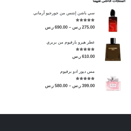
المنتجات الأعلى تقييمًا
سي باشن إنتنس من جورجيو أرماني
out of 5
5.00
275.00
ر.س
–
690.00
ر.س
عطر هيرو بارفيوم من بربري
out of 5
5.00
610.00
ر.س
مس ديور ادو برفيوم
out of 5
5.00
399.00
ر.س
–
580.00
ر.س