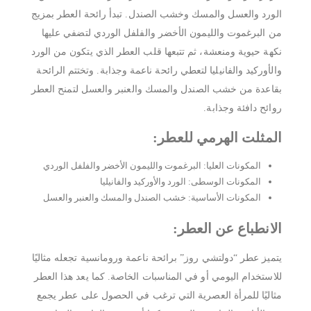
الورد والعسل والمسك وخشب الصندل. تبدأ رائحة العطر بمزيج
من البرغموت والليمون الأخضر والفلفل الوردي لتضفي عليها
نكهة حيوية ومنعشة، ثم تتبعها قلب العطر الذي يتكون من الورد
والأوركيد والفانيليا لتعطي رائحة ناعمة وجذابة. وتختتم الرائحة
بقاعدة من خشب الصندل والمسك والعنبر والعسل لتمنح العطر
روائح دافئة وجذابة.
المثلت الهرمي للعطر:
المكونات العليا: البرغموت والليمون الأخضر والفلفل الوردي
المكونات الوسطى: الورد والأوركيد والفانيليا
المكونات الأساسية: خشب الصندل والمسك والعنبر والعسل
الانطباع عن العطر:
يتميز عطر “دولتشي روز” برائحة ناعمة ورومانسية تجعله مثاليًا
للاستخدام اليومي أو في المناسبات الخاصة. كما يعد هذا العطر
مثاليًا للمرأة العصرية التي ترغب في الحصول على عطر يجمع