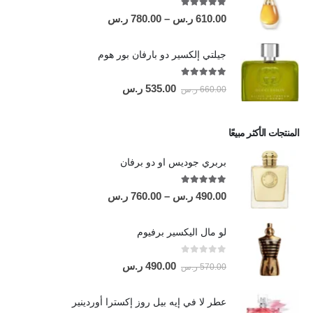
out of 5
5.00
610.00
ر.س
–
780.00
ر.س
جيلتي إلكسير دو بارفان بور هوم
out of 5
5.00
535.00
ر.س
660.00
ر.س
المنتجات الأكثر مبيعًا
بربري جوديس او دو برفان
out of 5
5.00
490.00
ر.س
–
760.00
ر.س
لو مال اليكسير برفيوم
out of 5
0
490.00
ر.س
570.00
ر.س
عطر لا في إيه بيل روز إكسترا أوردينير