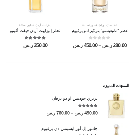
ايف سان لوران
,
عطور نسائية
إليزابيث أردن
,
عطور نسائية
عطر "مانيفيستو" بتركيز ادو برفيوم
عطر إليزابيث أردن فيفث أفينيو
out of 5
5.00
out of 5
0
280.00
ر.س
–
450.00
ر.س
250.00
ر.س
المنتجات المميزة
بربري جوديس او دو برفان
out of 5
5.00
490.00
ر.س
–
760.00
ر.س
جادور إل أور ايسينس دي برفيوم