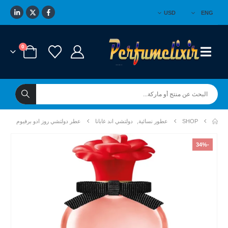
USD
ENG
0
SHOP
عطور نسائية
,
دولتشي اند غابانا
عطر دولتشي روز ادو برفيوم
-34%