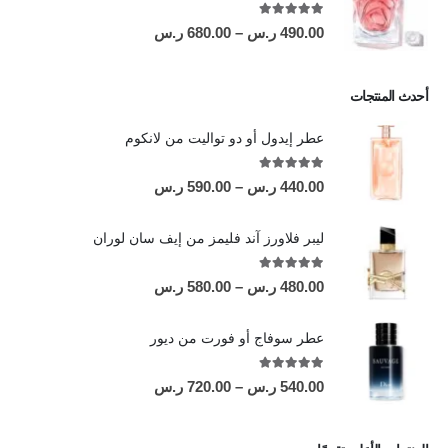
out of 5
5.00
490.00
ر.س
–
680.00
ر.س
أحدث المنتجات
عطر إيدول أو دو تواليت من لانكوم
out of 5
5.00
440.00
ر.س
–
590.00
ر.س
ليبر فلاورز آند فليمز من إيف سان لوران
out of 5
5.00
480.00
ر.س
–
580.00
ر.س
عطر سوفاج أو فورت من ديور
out of 5
5.00
540.00
ر.س
–
720.00
ر.س