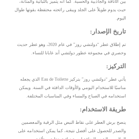
بين الأناقة والجاذبية والحسية. كما أنه يتميز بالثباتية والمتانة،
حيث يدوم طويلاً على الجلد ويبقى رائحته محتفظة بقوتها طوال
اليوم.
تاريخ الإصدار:
تم إطلاق عطر “دولتشي روز” في عام 2020، وهو عطر حديث
وحصري في مجموعة عطور دولتشي أند غابانا للنساء.
التركيز:
يأتي عطر “دولتشي روز” بتركيز Eau de Toilette الذي يجعله
مناسبًا للاستخدام اليومي والأوقات الدافئة في السنة. ويمكن
استخدامه في الصباح والمساء وفي المناسبات المختلفة.
طريقة الاستخدام:
ينصح برش العطر على نقاط النبض مثل الرقبة والمعصمين
والصدر للحصول على أفضل نتيجة، كما يمكن استخدامه على