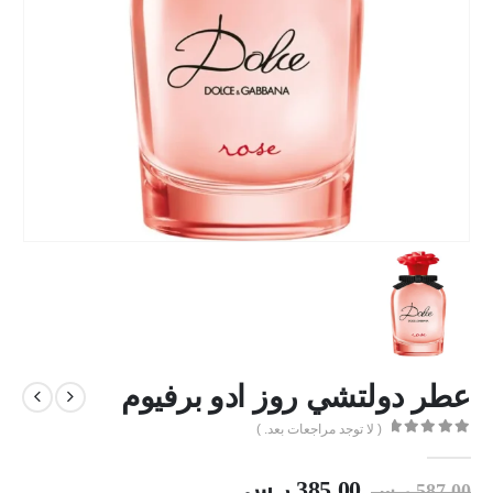
عطر دولتشي روز ادو برفيوم
( لا توجد مراجعات بعد. )
out of 5
0
385.00
ر.س
587.00
ر.س