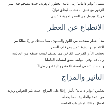
ينتمي “بوايز داماند” إلى عائلة العطور الزهرية، حيث ينسجم فيه عبير
الزهور مع عمق الأخشاب ليخلق توازنًا
فريدًا ويجعل من العطر تجربة لا تُنسى.
الانطباع عن العطر
يبدأ العطر بمقدمة من اللوز والليمون، مما يمنحك توازنًا مثاليًا بين
الانتعاش والدفء. ثم ينبض قلب العطر
بخشب الأرز الفرجينيا الفاخر، مما يضيف لمسة عميقة من الجاذبية
والأناقة. وفي النهاية، تنبثق لمسات الفانيليا
والمسك لتضفي لمسة ناعمة وجذابة تدوم طويلاً.
التأثير والمزاج
يعكس “بوايز داماند” تأثيرًا رائعًا على المزاج، حيث يثير الحواس ويزيد
من الثقة والجاذبية، مما يجعله
اختيارًا مثاليًا للمناسبات الخاصة.