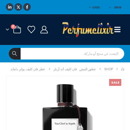
USD
ENG
0
SHOP
عطور النيش
,
فان كليف آند آربلز
عطر فان كليف بوايز داماند
SALE