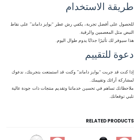
طريقة الاستخدام
للحصول على أفضل تجربة، يكفي رش عطر “بوايز داماند” على نقاط
النبض مثل المعصمين والرقبة.
هذا سيوفر لك تأثيرًا جذابًا يدوم طوال اليوم.
دعوة للتقييم
إذا كنت قد جربت “بوايز داماند” وكنت قد استمتعت بتجربتك، ندعوك
لمشاركة آرائك وتقييمك.
ملاحظاتك تساهم في تحسين خدماتنا وتقديم منتجات ذات جودة عالية
تلبي توقعاتك.
RELATED PRODUCTS
-21%
-36%