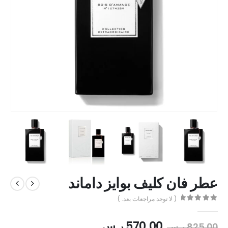
عطر فان كليف بوايز داماند
( لا توجد مراجعات بعد. )
out of 5
0
570.00
ر.س
825.00
ر.س