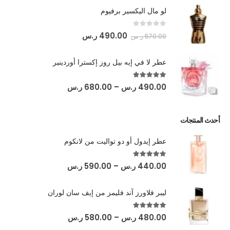
لو مال اليكسير برفيوم
out of 5
0
490.00
ر.س
570.00
ر.س
عطر لا في إيه بيل روز إكسترا أوردينير
out of 5
5.00
490.00
ر.س
–
680.00
ر.س
أحدث المنتجات
عطر إيدول أو دو تواليت من لانكوم
out of 5
5.00
440.00
ر.س
–
590.00
ر.س
ليبر فلاورز آند فليمز من إيف سان لوران
out of 5
5.00
480.00
ر.س
–
580.00
ر.س