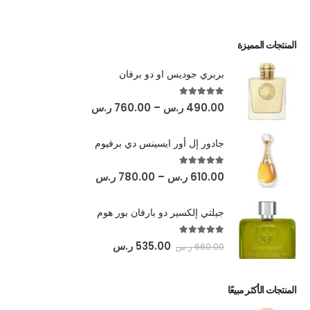
المنتجات المميزة
بربري جوديس او دو برفان
out of 5
5.00
490.00
ر.س
–
760.00
ر.س
جادور إل أور ايسينس دي برفيوم
out of 5
5.00
610.00
ر.س
–
780.00
ر.س
جيلتي إلكسير دو بارفان بور هوم
out of 5
5.00
535.00
ر.س
660.00
ر.س
المنتجات الأكثر مبيعًا