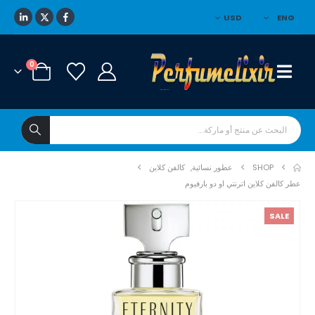
USD
ENG
0
SHOP
عطور نسائية
,
كالفن كلاين
عطر كالفن كلاين اترنتي او دو بارفيوم
SALE