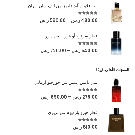
ليبر فلاورز آند فليمز من إيف سان لوران
out of 5
5.00
480.00
ر.س
–
580.00
ر.س
عطر سوفاج أو فورت من ديور
out of 5
5.00
540.00
ر.س
–
720.00
ر.س
المنتجات الأعلى تقييمًا
سي باشن إنتنس من جورجيو أرماني
out of 5
5.00
275.00
ر.س
–
690.00
ر.س
عطر هيرو بارفيوم من بربري
out of 5
5.00
610.00
ر.س