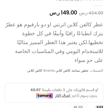
out of 5
0
149.00
ر.س
434.00
ر.س
عطر كالفن كلاين اترنتي او دو بارفيوم هو عطرٌ
يترك انطباعًا راقيًا وأنيقًا في كل خطوة
تخطيها.لكن يعتبر هذا العطر المميز مثاليًا
للاستخدام اليومي وفي المناسبات الخاصة
على حدٍ سواء
التصنيفات:
عطور نسائية
,
كالفن كلاين
Brands:
كالفن كلاين
SIZE
100 ML