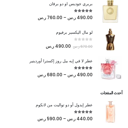
بربري جوديس او دو برفان
out of 5
5.00
490.00
ر.س
–
760.00
ر.س
لو مال اليكسير برفيوم
out of 5
0
490.00
ر.س
570.00
ر.س
عطر لا في إيه بيل روز إكسترا أوردينير
out of 5
5.00
490.00
ر.س
–
680.00
ر.س
أحدث المنتجات
عطر إيدول أو دو تواليت من لانكوم
out of 5
5.00
440.00
ر.س
–
590.00
ر.س