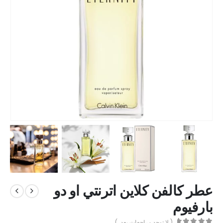
عطر كالفن كلاين اترنتي او دو
بارفيوم
( لا توجد مراجعات بعد. )