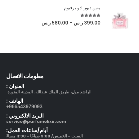
مس ديور ادو برفيوم
out of 5
5.00
399.00
ر.س
–
580.00
ر.س
معلومات الاتصال
العنوان :
الراشد مول، طريق الملك عبدالله، المدينة المنورة
الهاتف :
966543979093+
البريد الالكتروني :
service@parfumelixir.com
أيام/ساعات العمل:
السبت - الخميس/ 9:00 صباحًا - 11:30 مساءً