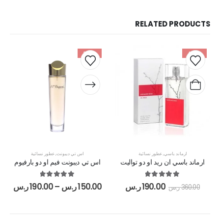
RELATED PRODUCTS
-25%
-47%
ارماند باسي
,
عطور نسائية
اس تي ديبونت
,
عطور نسائية
ارماند باسي ان ريد او دو تواليت
اس تي ديبونت فيم او دو بارفيوم
out of 5
5.00
out of 5
5.00
190.00
ر.س
150.00
ر.س
–
190.00
ر.س
360.00
ر.س