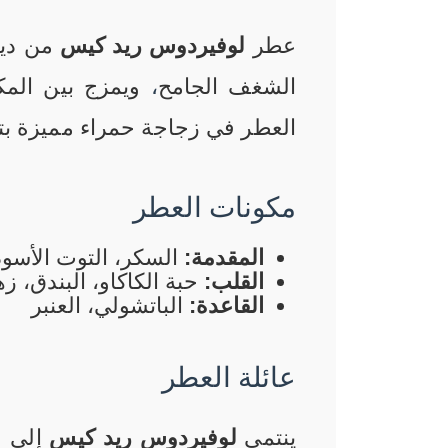
عطر
لوفيردوس ريد كيس
الشغف الجامح
،
ويمزج بين المكو
العطر في زجاجة حمراء مميزة بتر
مكونات العطر
المقدمة:
السكر، التوت الأسود
القلب:
حبة الكاكاو، البندق، 
القاعدة:
الباتشولي، العنبر
عائلة العطر
ينتمي
لوفيردوس ريد كيس
إلى عا