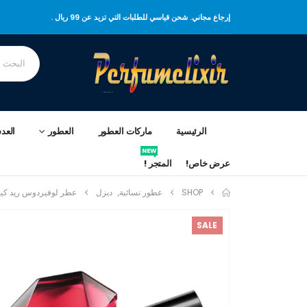
إرجاع مجاني. شحن قياسي للطلبات التي تزيد عن 99 ريال .
الرئيسية
ماركات العطور
العطور
العد
NEW
عرض خاص!
المتجر !
SHOP
عطور نسائية
,
ديزل
عطر لوفيردوس ريد ك
SALE