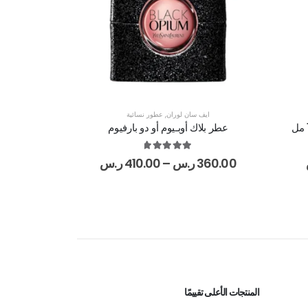
ايف سان لوران
,
عطور نسائية
عطر بلاك أوبـيوم أو دو بارفيوم
out of 5
5.00
360.00
ر.س
–
410.00
ر.س
المنتجات الأعلى تقييمًا