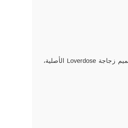
بتصميم مميز باللون الأحمر، وهي مشابهة لتصميم زجاجة Loverdose الأصلية،