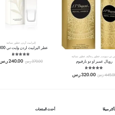
إليزابيث أردن
,
عطور نسائية
عطر اليزابيث اردن وايت تي 100 مل
 تي ديبونت
,
عطور رجالية
,
عطور نسائية
out of 5
5.00
240.00
ر.س
رويال عمبر او دو بارفيوم
370.00
ر.س
out of 5
5.00
320.00
ر.س
445.0
ر.س
كثر مبيعًا
أحدث المنتجات