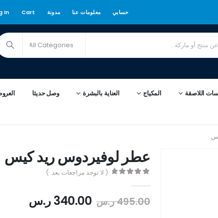
حسابي
معلومات عنا
مدونة
Cart
g In
سات اللاصقة
المكياج
العناية بالبشرة
وصل حديثا
العرو
يس
عطر لوفيردوس ريد كيس
( لا توجد مراجعات بعد. )
out of 5
0
340.00
ر.س
495.00
ر.س