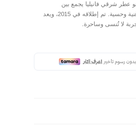
Loverd من ديزل هو عطر شرقي فانيليا يجمع بين
الملاحظات الحلوة والفواكه مع قاعدة غنية وحسية. تم إطلاقه في 2015، ويعد
ربة لا تُنسى وساحرة.