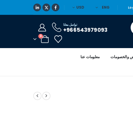
USD
ENG
Lo
تواصل معانا
966543979093+
0
ض والخصومات
معلومات عنا