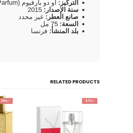
التركيز:
أو دو بارفيوم (Eau de Parfum)
سنة الإصدار:
2015
صانع العطر:
غير محدد
السعة:
75 مل
بلد المنشأ:
فرنسا
RELATED PRODUCTS
-28%
-47%