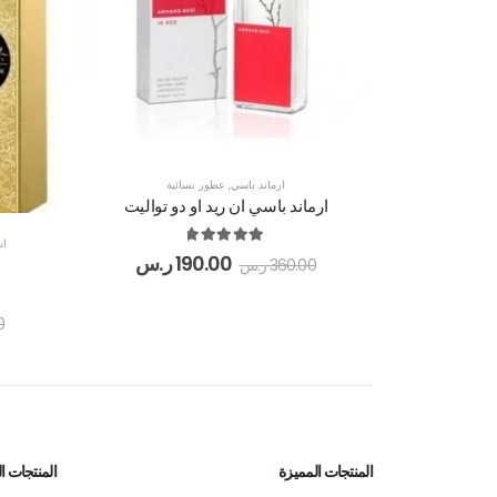
ارماند باسي
,
عطور نسائية
ارماند باسي ان ريد او دو تواليت
اس
out of 5
5.00
190.00
ر.س
360.00
ر.س
0
المنتجات المميزة
المنتجات الأ