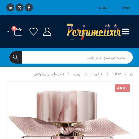
USD
ENG
0
SHOP
عطور نسائية
,
بربري
عطر ماي بربري بلاش
-46%