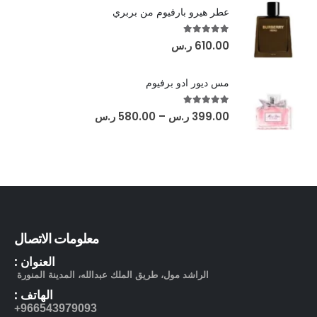
عطر هيرو بارفيوم من بربري
out of 5
5.00
610.00
ر.س
مس ديور ادو برفيوم
out of 5
5.00
399.00
ر.س
–
580.00
ر.س
معلومات الاتصال
العنوان :
الراشد مول، طريق الملك عبدالله، المدينة المنورة
الهاتف :
966543979093+