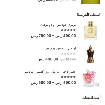
المنتجات الأكثر مبيعًا
بربري جوديس او دو برفان
out of 5
5.00
490.00
ر.س
–
760.00
ر.س
لو مال اليكسير برفيوم
out of 5
0
490.00
ر.س
570.00
ر.س
عطر لا في إيه بيل روز إكسترا أوردينير
out of 5
5.00
490.00
ر.س
–
680.00
ر.س
أحدث المنتجات