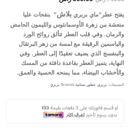
بلاش
يفتح عطر”ماي بربري
” بنفحات عليا
منعشة من زهرة الأوسمانثوس والليمون الحامض
والرمان. وفي قلب العطر تتألق روائح الورد
والياسمين الرقيقة مع لمسة من زهر البرتقال
والبنفسج الذي يضيف تعقيدًا إلى العطر. وفي
النهاية، يتميز العطر بقاعدة دافئة من المسك
والأخشاب البيضاء، مما يمنحه الحسية والعمق.
التصنيفات:
بربري
,
عطور نسائية
Brands:
بربري