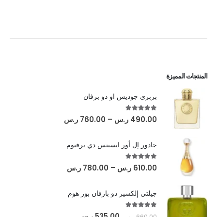
المنتجات المميزة
بربري جوديس او دو برفان
out of 5
5.00
490.00
ر.س
–
760.00
ر.س
جادور إل أور ايسينس دي برفيوم
out of 5
5.00
610.00
ر.س
–
780.00
ر.س
جيلتي إلكسير دو بارفان بور هوم
out of 5
5.00
535.00
ر.س
660.00
ر.س