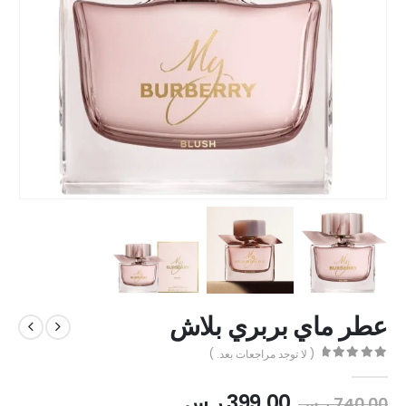
عطر ماي بربري بلاش
( لا توجد مراجعات بعد. )
out of 5
0
399.00
ر.س
740.00
ر.س