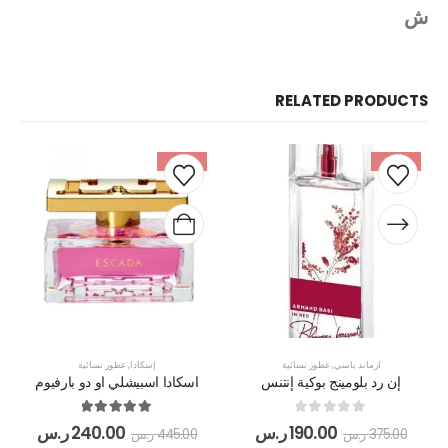
ش
RELATED PRODUCTS
-46%
-49%
ارماند باسي
,
عطور نسائية
إسكادا
,
عطور نسائية
إن رد بلومينج بوكية إنتنس
اسكادا اسبيشلي او دو بارفيوم
out of 5
5.00
out of 5
0
190.00
ر.س
240.00
ر.س
375.00
ر.س
445.00
ر.س