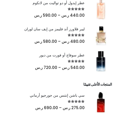
عطر إيدول أو دو تواليت من لانكوم
out of 5
5.00
440.00
ر.س
–
590.00
ر.س
ليبر فلاورز آند فليمز من إيف سان لوران
out of 5
5.00
480.00
ر.س
–
580.00
ر.س
عطر سوفاج أو فورت من ديور
out of 5
5.00
540.00
ر.س
–
720.00
ر.س
المنتجات الأعلى تقييمًا
سي باشن إنتنس من جورجيو أرماني
out of 5
5.00
275.00
ر.س
–
690.00
ر.س