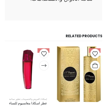
RELATED PRODUCTS
-49%
-28%
إسكادا
,
العروض والخصومات
,
عطور نسائية
عطر اسكادا مغانسيوم للنساء