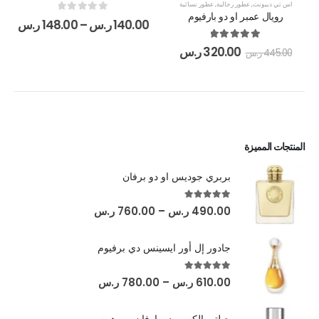
اس تي ديبونت
,
عطور رجالية
,
عطور نسائية
رويال عمبر او دو بارفيوم
out of 5
0
140.00
ر.س
–
148.00
ر.س
out of 5
5.00
320.00
ر.س
445.00
ر.س
المنتجات المميزة
بربري جوديس او دو برفان
out of 5
5.00
490.00
ر.س
–
760.00
ر.س
جادور إل أور ايسينس دي برفيوم
out of 5
5.00
610.00
ر.س
–
780.00
ر.س