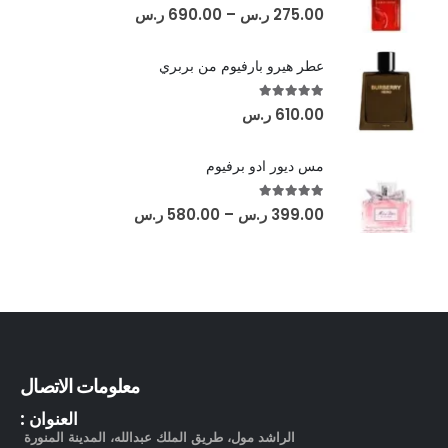
out of 5
5.00
275.00
ر.س
–
690.00
ر.س
عطر هيرو بارفيوم من بربري
out of 5
5.00
610.00
ر.س
مس ديور ادو برفيوم
out of 5
5.00
399.00
ر.س
–
580.00
ر.س
معلومات الاتصال
العنوان :
الراشد مول، طريق الملك عبدالله، المدينة المنورة