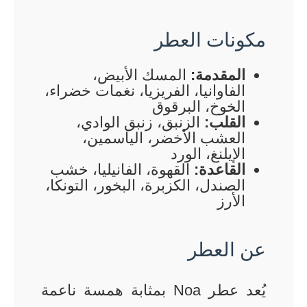
مكونات العطر
المقدمة:
المسك الأبيض،
الفاوانيا، الفريزيا، نغمات خضراء،
الخوخ، البرقوق
القلب:
الزنبق، زنبق الوادي،
العشب الأخضر، الياسمين،
الإيلنغ، الورد
القاعدة:
القهوة، الفانيليا، خشب
الصندل، الكزبرة، البخور، التونكا،
الأرز
عن العطر
يُعد عطر Noa بمثابة همسة ناعمة