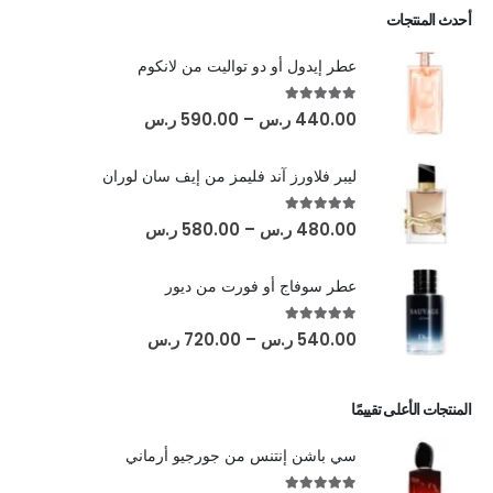
أحدث المنتجات
عطر إيدول أو دو تواليت من لانكوم
out of 5
5.00
440.00
ر.س
–
590.00
ر.س
ليبر فلاورز آند فليمز من إيف سان لوران
out of 5
5.00
480.00
ر.س
–
580.00
ر.س
عطر سوفاج أو فورت من ديور
out of 5
5.00
540.00
ر.س
–
720.00
ر.س
المنتجات الأعلى تقييمًا
سي باشن إنتنس من جورجيو أرماني