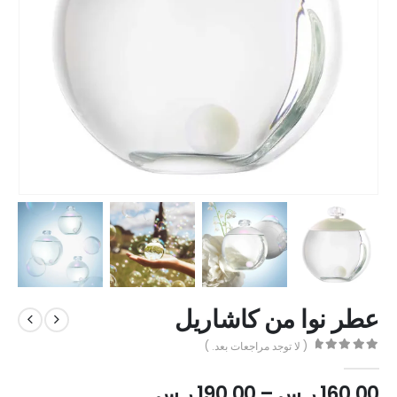
عطر نوا من كاشاريل
( لا توجد مراجعات بعد. )
out of 5
0
160.00
ر.س
–
190.00
ر.س