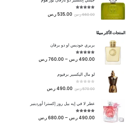
جيلتي إلكسير دو بارفان بور هوم
out of 5
5.00
535.00
ر.س
660.00
ر.س
المنتجات الأكثر مبيعًا
بربري جوديس او دو برفان
out of 5
5.00
490.00
ر.س
–
760.00
ر.س
لو مال اليكسير برفيوم
out of 5
0
490.00
ر.س
570.00
ر.س
عطر لا في إيه بيل روز إكسترا أوردينير
out of 5
5.00
490.00
ر.س
–
680.00
ر.س