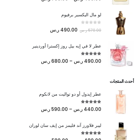
لو مال اليكسير برفيوم
out of 5
0
490.00
ر.س
570.00
ر.س
عطر لا في إيه بيل روز إكسترا أوردينير
out of 5
5.00
490.00
ر.س
–
680.00
ر.س
أحدث المنتجات
عطر إيدول أو دو تواليت من لانكوم
out of 5
5.00
440.00
ر.س
–
590.00
ر.س
ليبر فلاورز آند فليمز من إيف سان لوران
out of 5
5.00