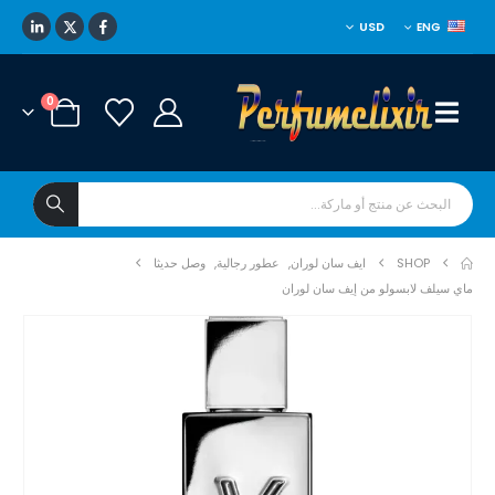
USD
ENG
0
SHOP
ايف سان لوران
,
عطور رجالية
,
وصل حديثا
ماي سيلف لابسولو من إيف سان لوران