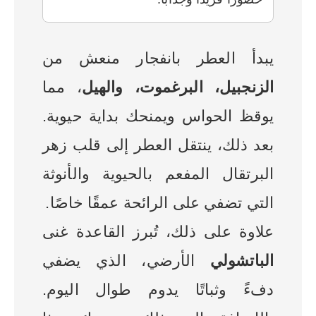
يبدأ العطر بانفجار منعش من
الزنجبيل، البرغموت، والهيل
، مما
يوقظ الحواس ويمنحك بداية حيوية.
بعد ذلك، ينتقل العطر إلى قلب زهر
البرتقال المفعم بالحيوية والأنوثة
التي تضفي على الرائحة عمقًا خاصًا.
علاوة على ذلك، تُبرز القاعدة غنى
الباتشولي
الأرضي، الذي يضفي
دفءً وثباتًا يدوم طوال اليوم.