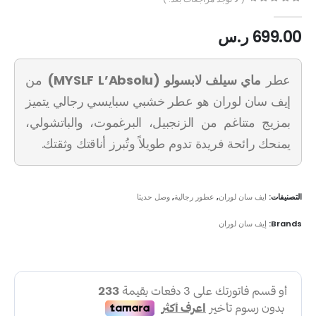
out of 5
0
699.00
ر.س
عطر
ماي سيلف لابسولو (MYSLF L’Absolu)
من
إيف سان لوران هو عطر خشبي سبايسي رجالي يتميز
بمزيج متناغم من الزنجبيل، البرغموت، والباتشولي،
يمنحك رائحة فريدة تدوم طويلاً وتُبرز أناقتك وثقتك.
التصنيفات:
ايف سان لوران
,
عطور رجالية
,
وصل حديثا
Brands:
إيف سان لوران