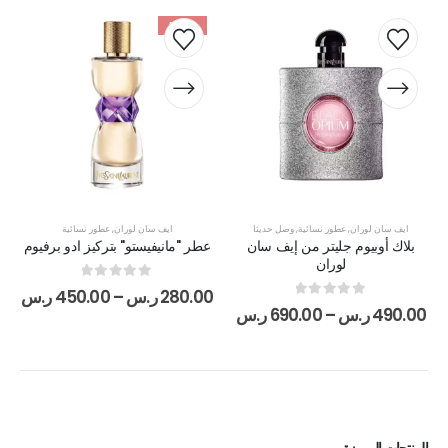
-52%
ايف سان لوران
,
عطور نسائية
,
وصل حديثا
ايف سان لوران
,
عطور نسائية
بلاك أوبيوم جليتر من إيف سان
عطر "مانيفيستو" بتركيز ادو برفيوم
لوران
out of 5
0
280.00
ر.س
–
450.00
ر.س
out of 5
0
490.00
ر.س
–
690.00
ر.س
المنتجات المميزة