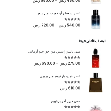
480.00
ر.س
–
580.00
ر.س
عطر سوفاج أو فورت من ديور
out of 5
5.00
540.00
ر.س
–
720.00
ر.س
المنتجات الأعلى تقييمًا
سي باشن إنتنس من جورجيو أرماني
out of 5
5.00
275.00
ر.س
–
690.00
ر.س
عطر هيرو بارفيوم من بربري
out of 5
5.00
610.00
ر.س
مس ديور ادو برفيوم
out of 5
5.00