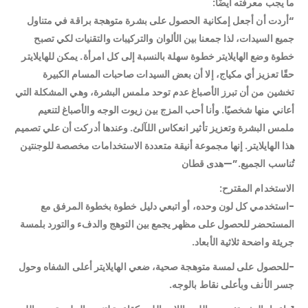
ما يجب معرفته أيضًا:
“أردت أن أجعل إمكانية الحصول على بشرة متوهجة براقة في متناول
جميع السيدات، لذا جمعنا بين الألوان والتركيبات والتقنيات لكي تصبح
خطوة وضع الهايلايتر خطوة سهلة بالنسبة إلى كل امرأة. يمكن للهايلايتر
حقًا تعزيز أي مكياج، إلا أن بعض السيدات صاحبات المسام الكبيرة
تخشين من أن تبرز الأصباغ عدم توحد ملمس البشرة، وهي المشكلة التي
أعاني منها شخصيًا. وأنا أحب المزج بين زيوت الوجه والأصباغ لتنعيم
ملمس البشرة وتعزيز تأثير انعكاس اللآلئ. وعندها أدركت أن علي تصميم
هذا الهايلايتر. إنها مجموعة أنيقة متعددة الاستخدامات مخصصة للوجنتين
تُناسب الجميع.”—هدى قطان
الاستخدام المقترح:
-استخدمي كل لون وحده، أو اتبعي دليل خطوة بخطوة المرفق مع
المستحضر للحصول على مظهر يجمع بين التوهج والدفء والتورد بلمسة
جريئة واضحة ثلاثية الأبعاد.
-للحصول على لمسة متوهجة صحية، ضعي الهايلايتر أعلى الشفاه وحول
جسر الأنف وبأعلى نقاط بالوجه.