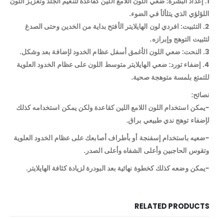
1. إعداد البشرة: ضعي اللون اللامع اللين كقاعدة لتنعيم الجلد وتعزيز اللون
اللؤلؤي الذي يتلألأ في الضوء.
2. التثبيت: افردي لون الهايلايتر الأفتح بداية من الخدين وحتى الصدغ
لتثبيت التوهج وإبرازه.
3. النحت: ضعي اللون الأغمق أسفل عظام الخدود لإضافة بعد وشكل.
4. إضفاء تورد: ضعي الهايلايتر متوسط اللون على عظام الخدود العلوية
للتمتع بلمسة متوهجة صحية.
نصائح:
-يمكن استخدام اللون اللامع اللين كقاعدة ولكن يمكن استخدامه كذلك
لإضفاء توهج ندي طبيعي براق.
-ضعيه باستخدام إسفنجة أو بأطراف أصابعك على عظام الخدود العلوية
وتقوس الحاجبين وأعلى الشفاه وأعلى الصدر.
-يمكن وضعه كذلك كخطوة نهائية بعد البودرة لزيادة كثافة الهايلايتر.
RELATED PRODUCTS