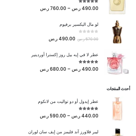
out of 5
5.00
490.00
ر.س
–
760.00
ر.س
لو مال اليكسير برفيوم
out of 5
0
490.00
ر.س
570.00
ر.س
عطر لا في إيه بيل روز إكسترا أوردينير
out of 5
5.00
490.00
ر.س
–
680.00
ر.س
أحدث المنتجات
عطر إيدول أو دو تواليت من لانكوم
out of 5
5.00
440.00
ر.س
–
590.00
ر.س
ليبر فلاورز آند فليمز من إيف سان لوران