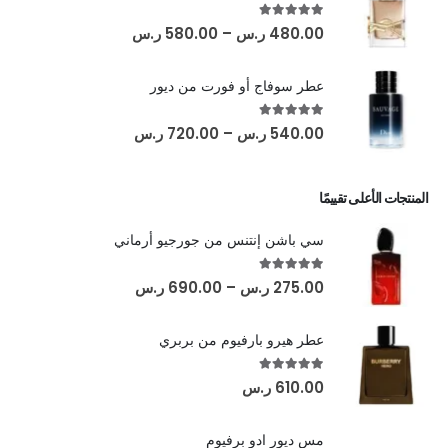
out of 5
5.00
480.00
ر.س
–
580.00
ر.س
عطر سوفاج أو فورت من ديور
out of 5
5.00
540.00
ر.س
–
720.00
ر.س
المنتجات الأعلى تقييمًا
سي باشن إنتنس من جورجيو أرماني
out of 5
5.00
275.00
ر.س
–
690.00
ر.س
عطر هيرو بارفيوم من بربري
out of 5
5.00
610.00
ر.س
مس ديور ادو برفيوم