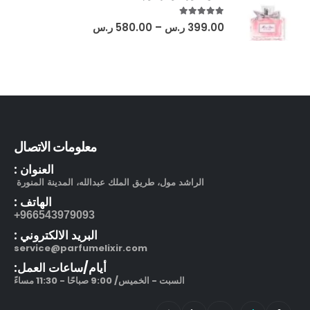
out of 5
5.00
399.00
ر.س
–
580.00
ر.س
معلومات الاتصال
العنوان :
الراشد مول، طريق الملك عبدالله، المدينة المنورة
الهاتف :
966543979093+
البريد الالكتروني :
service@parfumelixir.com
أيام/ساعات العمل:
السبت - الخميس/ 9:00 صباحًا - 11:30 مساءً