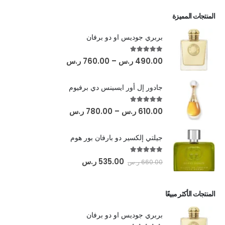
المنتجات المميزة
بربري جوديس او دو برفان
out of 5
5.00
490.00
ر.س
–
760.00
ر.س
جادور إل أور ايسينس دي برفيوم
out of 5
5.00
610.00
ر.س
–
780.00
ر.س
جيلتي إلكسير دو بارفان بور هوم
out of 5
5.00
535.00
ر.س
660.00
ر.س
المنتجات الأكثر مبيعًا
بربري جوديس او دو برفان