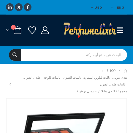
USD
ENG
0
SHOP
هدى بيوتى
,
باليت لتلوين البشرة
,
باليتات للعيون
,
باليتات للوجه
,
ظلال العيون
,
باليتات ظلال العيون
مجموعة 3 دي هايلايتر – رمال برونزية