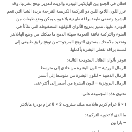
قطان في الجمع بين الهايلايتر البودرة والزيت لتعزيز توهج بشرتها. وقد
عزز اللون اللامع اللين ذو التركيبة الكريمية القزحية بزبدة الشيا التي تنعم
البشرة وتضفي طبقة براقة طبيعية بلا عيوب يمكن وضع طبقات من
البودرة عليها، تتميز بمزيج الألوان اللؤلؤية المضغوطة التي تتلألأ في
الضوء والتركيبة فائقة النعومة سهلة الدمج ما يمكنك من وضع الهايلايتر
وتحديد ملامحك بمستوى التوهج المرجو—من توهج رقيق طبيعي إلى
لمسة براقة تغطي البشرة بأكملها.
تتوفر بألوان الظلال المتوهجة التالية:
الرمال الوردية – للون البشرة من عادي إلى متوسط
الرمال الذهبية – لللون البشرة من متوسط إلى أسمر
الرمال البرونزية – للون البشرة من أسمر إلى أكثر غنى
تحتوي هذه المجموعة على:
1 × 6 غرام كريم هايلايت ميلتد ستروب 3 × 8 غرام بودرة هايلايتر
ما الذي لا تحويه التركيبة:
– بارابين