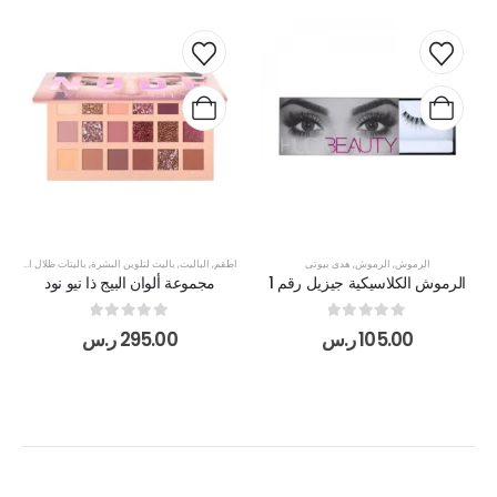
الرموش
,
الرموش
,
هدى بيوتى
اطقم
,
الباليت
,
باليت لتلوين البشرة
,
باليتات ظلال العيون
,
الرموش الكلاسيكية جيزيل رقم 1
مجموعة ألوان البيج ذا نيو نود
out of 5
0
out of 5
0
105.00
ر.س
295.00
ر.س