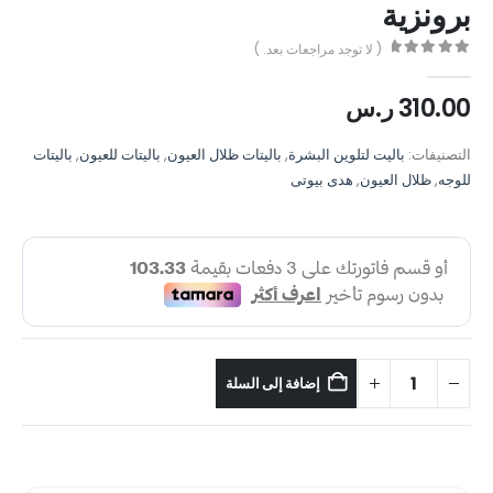
برونزية
( لا توجد مراجعات بعد. )
out of 5
0
310.00
ر.س
التصنيفات:
باليت لتلوين البشرة
,
باليتات ظلال العيون
,
باليتات للعيون
,
باليتات
للوجه
,
ظلال العيون
,
هدى بيوتى
إضافة إلى السلة