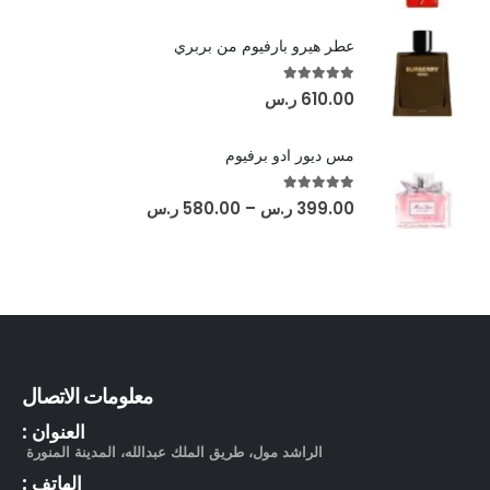
عطر هيرو بارفيوم من بربري
out of 5
5.00
610.00
ر.س
مس ديور ادو برفيوم
out of 5
5.00
399.00
ر.س
–
580.00
ر.س
معلومات الاتصال
العنوان :
الراشد مول، طريق الملك عبدالله، المدينة المنورة
الهاتف :