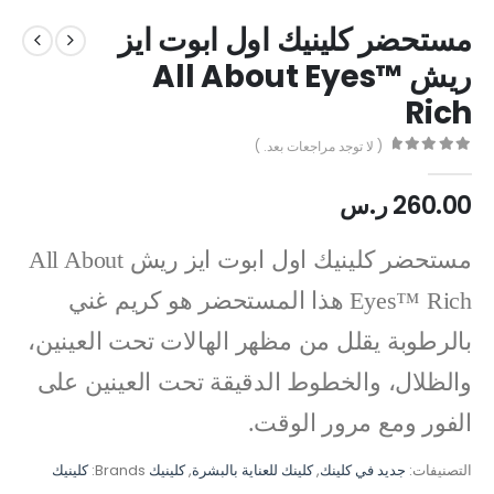
مستحضر كلينيك اول ابوت ايز
ريش All About Eyes™
Rich
( لا توجد مراجعات بعد. )
out of 5
0
260.00
ر.س
مستحضر كلينيك اول ابوت ايز ريش All About
Eyes™ Rich
هذا المستحضر هو كريم غني
بالرطوبة يقلل من مظهر الهالات تحت العينين،
والظلال، والخطوط الدقيقة تحت العينين على
الفور ومع مرور الوقت.
التصنيفات:
جديد في كلينك
,
كلينك للعناية بالبشرة
,
كلينيك
Brands:
كلينيك