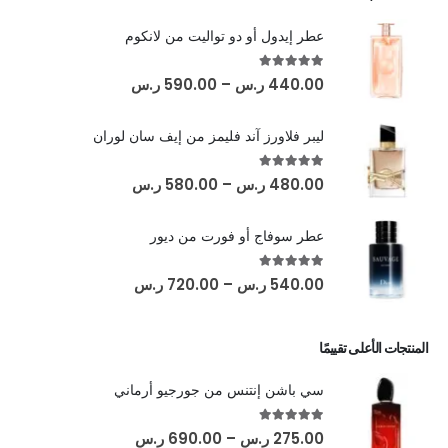
عطر إيدول أو دو تواليت من لانكوم
out of 5
5.00
440.00
ر.س
–
590.00
ر.س
ليبر فلاورز آند فليمز من إيف سان لوران
out of 5
5.00
480.00
ر.س
–
580.00
ر.س
عطر سوفاج أو فورت من ديور
out of 5
5.00
540.00
ر.س
–
720.00
ر.س
المنتجات الأعلى تقييمًا
سي باشن إنتنس من جورجيو أرماني
out of 5
5.00
275.00
ر.س
–
690.00
ر.س