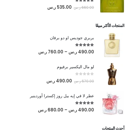
out of 5
5.00
535.00
ر.س
660.00
ر.س
المنتجات الأكثر مبيعًا
بربري جوديس او دو برفان
out of 5
5.00
490.00
ر.س
–
760.00
ر.س
لو مال اليكسير برفيوم
out of 5
0
490.00
ر.س
570.00
ر.س
عطر لا في إيه بيل روز إكسترا أوردينير
out of 5
5.00
490.00
ر.س
–
680.00
ر.س
أحدث المنتجات