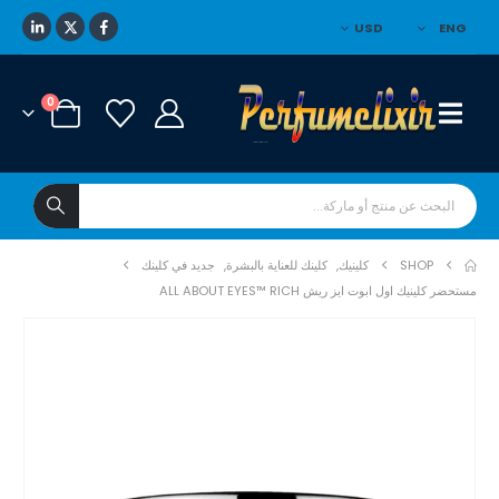
USD
ENG
0
SHOP
كلينيك
,
كلينك للعناية بالبشرة
,
جديد في كلينك
مستحضر كلينيك اول ابوت ايز ريش ALL ABOUT EYES™ RICH