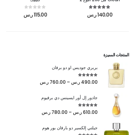
out of 5
0
out of 5
5.00
140.00
ر.س
115.00
ر.س
المنتجات المميزة
بربري جوديس او دو برفان
out of 5
5.00
490.00
ر.س
–
760.00
ر.س
جادور إل أور ايسينس دي برفيوم
out of 5
5.00
610.00
ر.س
–
780.00
ر.س
جيلتي إلكسير دو بارفان بور هوم