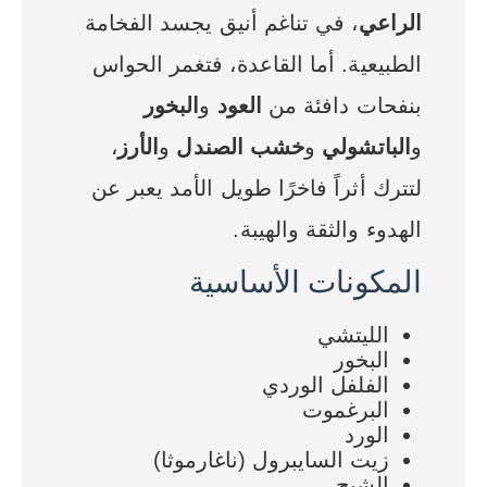
الراعي
، في تناغم أنيق يجسد الفخامة
الطبيعية. أما القاعدة، فتغمر الحواس
بنفحات دافئة من
العود
و
البخور
و
الباتشولي
و
خشب الصندل
و
الأرز
،
لتترك أثراً فاخرًا طويل الأمد يعبر عن
الهدوء والثقة والهيبة.
المكونات الأساسية
الليتشي
البخور
الفلفل الوردي
البرغموت
الورد
زيت السايبرول (ناغارموثا)
الشيح