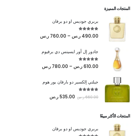
المنتجات المميزة
بربري جوديس او دو برفان
out of 5
5.00
490.00
ر.س
–
760.00
ر.س
جادور إل أور ايسينس دي برفيوم
out of 5
5.00
610.00
ر.س
–
780.00
ر.س
جيلتي إلكسير دو بارفان بور هوم
out of 5
5.00
535.00
ر.س
660.00
ر.س
المنتجات الأكثر مبيعًا
بربري جوديس او دو برفان