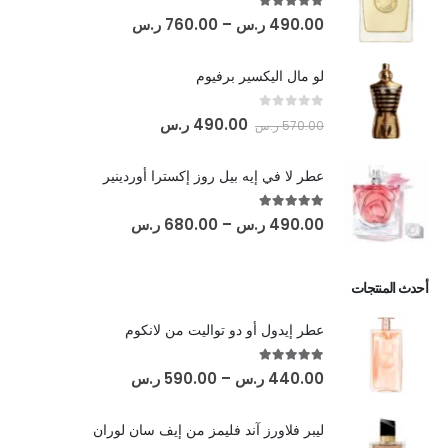
out of 5
5.00
490.00
ر.س
–
760.00
ر.س
لو مال اليكسير برفيوم
out of 5
0
490.00
ر.س
570.00
ر.س
عطر لا في إيه بيل روز إكسترا أوردينير
out of 5
5.00
490.00
ر.س
–
680.00
ر.س
أحدث المنتجات
عطر إيدول أو دو تواليت من لانكوم
out of 5
5.00
440.00
ر.س
–
590.00
ر.س
ليبر فلاورز آند فليمز من إيف سان لوران