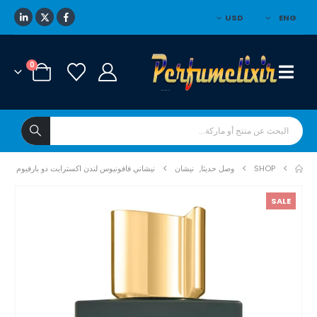
USD
ENG
0
SHOP
وصل حديثا
,
نيشان
نيشاني فافونيوس لندن اكسترايت دو بارفيوم
SALE