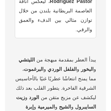
Rodriguez Pastor
، ليعكس أناقة
العاصمة البريطانية بلندن من خلال
توازن مثالي بين الدفء والعمق
والرقي.
يبدأ العطر بمقدمة مبهجة من
الليتشي
و
البخور
و
الفلفل الوردي
و
البرغموت
،
مما يمنح انتعاشًا عطريًا غنيًا بالأحاسيس
الشرقية الفاخرة. يتطور القلب بعد ذلك
ليكشف عن مزيج متقن من
الورد
و
زيت
السايبرول
و
الشيح
و
الميرمية
و
إبرة