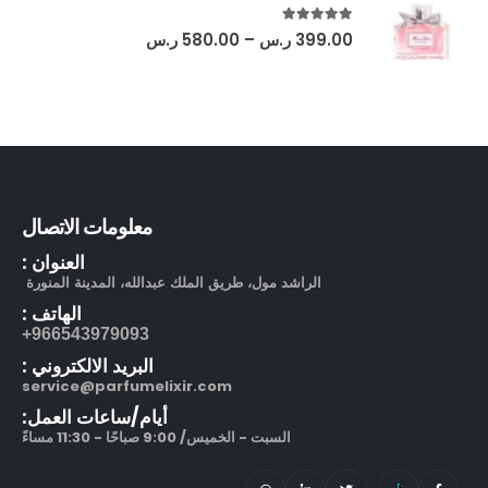
out of 5
5.00
399.00
ر.س
–
580.00
ر.س
معلومات الاتصال
العنوان :
الراشد مول، طريق الملك عبدالله، المدينة المنورة
الهاتف :
966543979093+
البريد الالكتروني :
service@parfumelixir.com
أيام/ساعات العمل:
السبت - الخميس/ 9:00 صباحًا - 11:30 مساءً