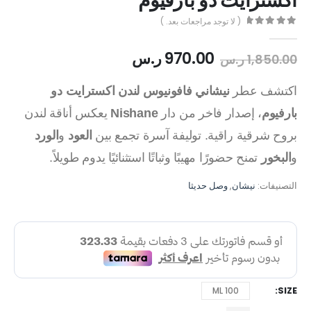
اكسترايت دو بارفيوم
( لا توجد مراجعات بعد. )
out of 5
0
970.00
ر.س
1,850.00
ر.س
اكتشف عطر
نيشاني فافونيوس لندن اكسترايت دو
بارفيوم
، إصدار فاخر من دار
Nishane
يعكس أناقة لندن
بروح شرقية راقية. توليفة آسرة تجمع بين
العود
و
الورد
و
البخور
تمنح حضورًا مهيبًا وثباتًا استثنائيًا يدوم طويلاً.
التصنيفات:
نيشان
,
وصل حديثا
SIZE
100 ML