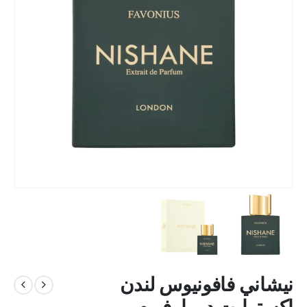
نيشاني فافونيوس لندن