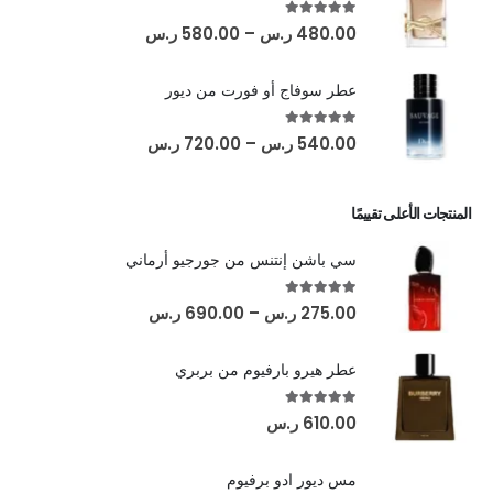
out of 5
5.00
480.00
ر.س
–
580.00
ر.س
عطر سوفاج أو فورت من ديور
out of 5
5.00
540.00
ر.س
–
720.00
ر.س
المنتجات الأعلى تقييمًا
سي باشن إنتنس من جورجيو أرماني
out of 5
5.00
275.00
ر.س
–
690.00
ر.س
عطر هيرو بارفيوم من بربري
out of 5
5.00
610.00
ر.س
مس ديور ادو برفيوم