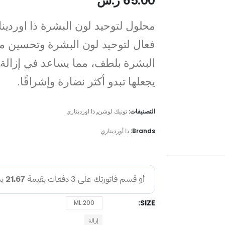
65.00
ر.س
فعال لتوحيد لون البشرة وتحسين م
البشرة بلطف، مما يساعد في إزالة ال
يجعلها تبدو أكثر نضارة وإشراقًا.
التصنيفات:
تونيك لوشن
,
ذا اورديناري
Brands:
ذا أورديناري
SIZE
200 ML
إزالة