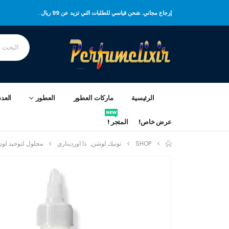
إرجاع مجاني. شحن قياسي للطلبات التي تزيد عن 99 ريال .
الرئيسية
ماركات العطور
العطور
العد
NEW
عرض خاص!
المتجر !
SHOP
تونيك لوشن
,
ذا اورديناري
محلول لتوحيد لون 