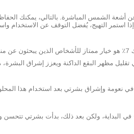
عن أشعة الشمس المباشرة. بالتالي، يمكنك الحفاظ 
 إذا استمر التهيج، يُفضل التوقف عن الاستخدام وا
محلول ذا اورديناري بحمض الجليكوليك 7٪ هو خيار ممتاز للأشخاص ال
قليل مظهر البقع الداكنة ويعزز إشراق البشرة، مما
 في نعومة وإشراق بشرتي بعد استخدام هذا المحلول
ي البداية، ولكن بعد ذلك، بدأت بشرتي تتحسن وتع