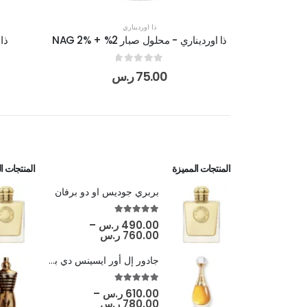
ذا اورديناري
ذا اورديناري - محلول صبار 2% + NAG 2%
ذا
out of 5
0
75.00
ر.س
المنتجات المميزة
المنتجات الأ
بربري جوديس او دو برفان
out of 5
5.00
490.00
ر.س
–
760.00
ر.س
جادور إل أور ايسينس دي برفيوم
out of 5
5.00
610.00
ر.س
–
780.00
ر.س