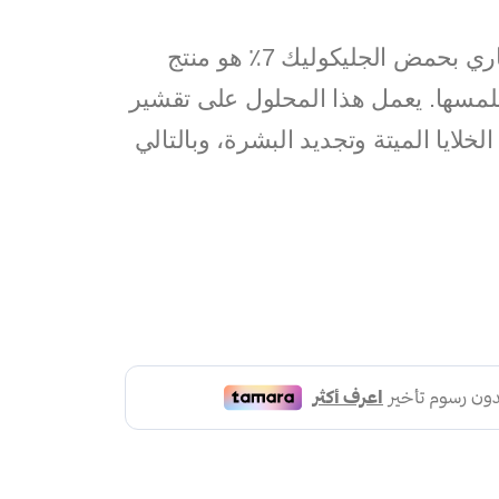
محلول لتوحيد لون البشرة ذا اورديناري بحمض الجليكوليك 7٪ هو منتج
لمسها. يعمل هذا المحلول على تقشير
خلايا الميتة وتجديد البشرة، وبالتالي