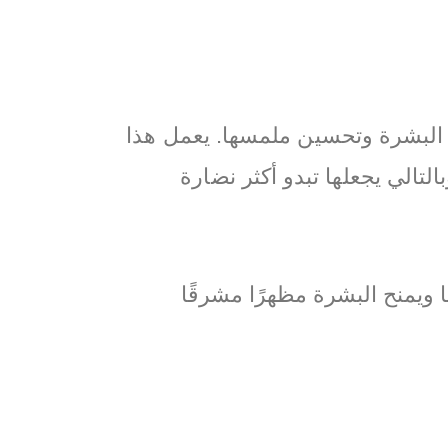
وليك 7٪ هو منتج فعال لتوحيد لون البشرة وتحسين ملمسها. يعمل هذا
لتالي يجعلها تبدو أكثر نضارة
ا ويمنح البشرة مظهرًا مشرقًا