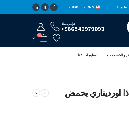
USD
ENG
Log In
تواصل معانا
966543979093+
0
ض والخصومات
معلومات عنا
ذا اورديناري بحمض