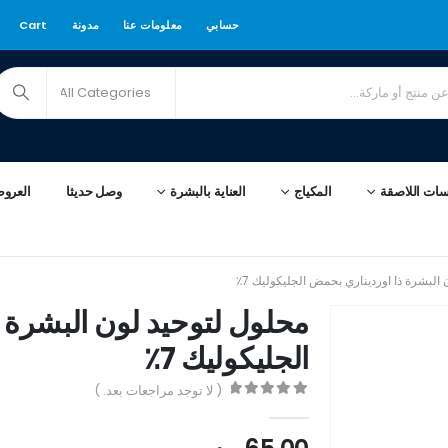
حسابي
معلومات عنا
مدونة
Cart
سات اللاصقة
المكياج
العناية بالبشرة
وصل حديثا
العرو
البشرة ذا اورديناري بحمض الجليكوليك 7٪
محلول لتوحيد لون البشرة 
الجليكوليك 7٪
( لا توجد مراجعات بعد. )
out of 5
0