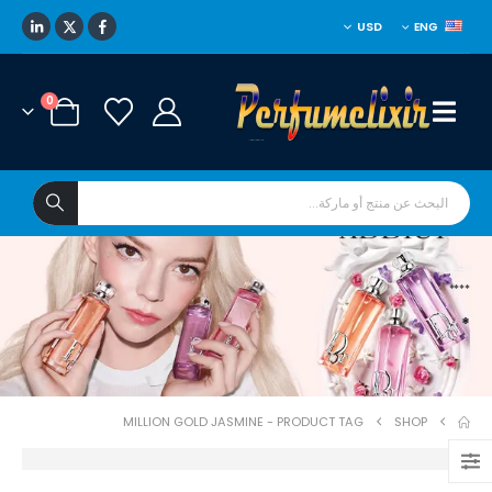
USD
ENG
0
****
*
MILLION GOLD JASMINE
PRODUCT TAG -
SHOP