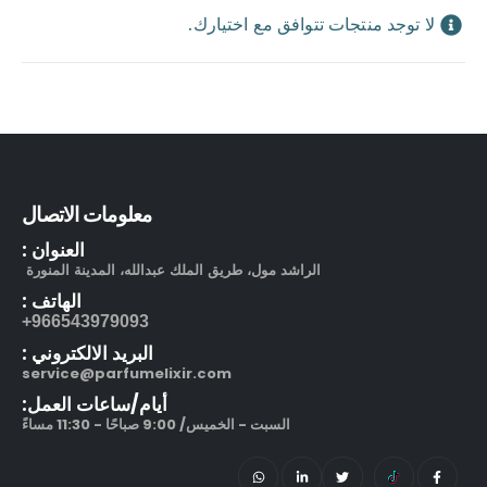
لا توجد منتجات تتوافق مع اختيارك.
بوشرون كواتر او دو برفيوم
معلومات الاتصال
out of 5
5.00
505.00
ر.س
130.00
ر.س
العنوان :
الراشد مول، طريق الملك عبدالله، المدينة المنورة
مرطب مويستر سردج مع حماية من الشمس SPF 25
الهاتف :
966543979093+
out of 5
5.00
245.00
ر.س
البريد الالكتروني :
service@parfumelixir.com
212 في آي بي بلاك او دو بارفيوم
أيام/ساعات العمل:
السبت - الخميس/ 9:00 صباحًا - 11:30 مساءً
out of 5
5.00
270.00
ر.س
–
320.00
ر.س