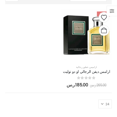
-30%
اراميس
,
عطور رجالية
ارامس ديفن الرجالي او دو توليت
out of 5
0
185.00
ر.س
265.00
ر.س
بوشرون كواتر او دو برفيوم
out of 5
5.00
505.00
ر.س
130.00
ر.س
مرطب مويستر سردج مع حماية من الشمس SPF 25