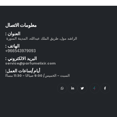
out of 5
5.00
245.00
ر.س
212 في آي بي بلاك او دو بارفيوم
معلومات الاتصال
العنوان :
out of 5
5.00
270.00
ر.س
–
320.00
ر.س
الراشد مول، طريق الملك عبدالله، المدينة المنورة
الهاتف :
966543979093+
البريد الالكتروني :
service@parfumelixir.com
أيام/ساعات العمل:
السبت - الخميس/ 9:00 صباحًا - 11:30 مساءً