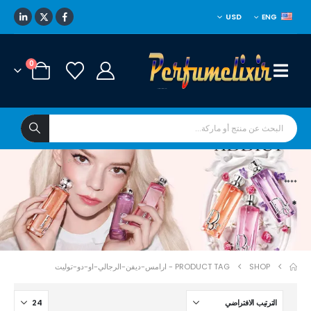
USD
ENG
0
****
*
SHOP
PRODUCT TAG -
ارامس-ديفن-الرجالي-او-دو-توليت