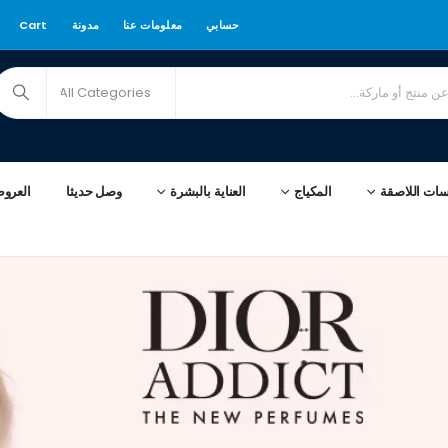
حسابي
معلومات عنا
مدونة
Cart
سات اللاصقة
المكياج
العناية بالبشرة
وصل حديثا
العرو
****
*