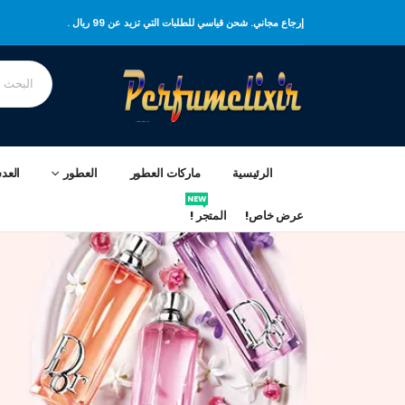
إرجاع مجاني. شحن قياسي للطلبات التي تزيد عن 99 ريال .
الرئيسية
ماركات العطور
العطور
العد
NEW
عرض خاص!
المتجر !