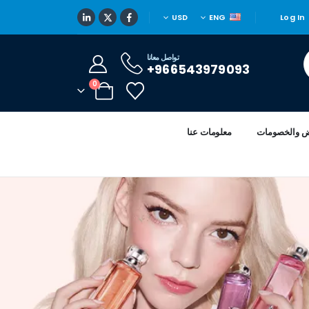
USD
ENG
Log In
تواصل معانا
966543979093+
0
ض والخصومات
معلومات عنا