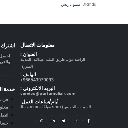
Brands:
ميمو باريس
معلومات الاتصال
اشترك ف
العنوان :
احصل ع
الراشد مول، طريق الملك عبدالله، المدينة
والعرو
المنورة
الهاتف :
966543979093+
البريد الالكتروني :
خدمة ال
service@parfumelixir.com
من ن
أيام/ساعات العمل:
معلو
السبت - الخميس/ 9:00 صباحًا - 11:30 مساءً
اتصل 
حساب