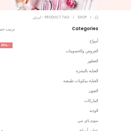
SHOP
PRODUCT TAG -
ايرش
Categories
ترتيب حس
أمواج
-35%
العروض والخصومات
العطور
العناية بالبشرة
العناية بمكونات طبيعية
العيون
الماركات
الوجة
سوم باي مي
عطور أمواج