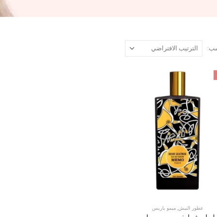
ب:
عطور النيش
,
ميمو باريس