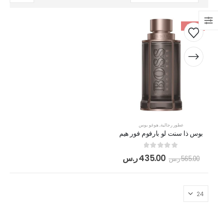
-23%
عطور رجالية
,
هوغو بوس
بوس ذا سنت لو بارفوم فور هيم
out of 5
0
435.00
ر.س
565.00
ر.س