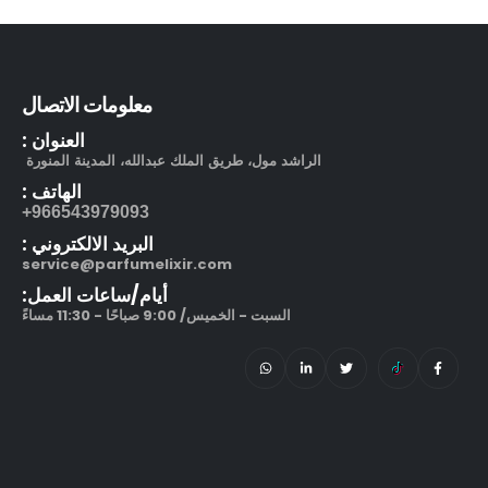
بوشرون كواتر او دو برفيوم
out of 5
5.00
505.00
ر.س
130.00
ر.س
معلومات الاتصال
مرطب مويستر سردج مع حماية من الشمس SPF 25
العنوان :
الراشد مول، طريق الملك عبدالله، المدينة المنورة
out of 5
5.00
245.00
ر.س
الهاتف :
966543979093+
212 في آي بي بلاك او دو بارفيوم
البريد الالكتروني :
service@parfumelixir.com
out of 5
5.00
270.00
ر.س
–
320.00
ر.س
أيام/ساعات العمل:
السبت - الخميس/ 9:00 صباحًا - 11:30 مساءً