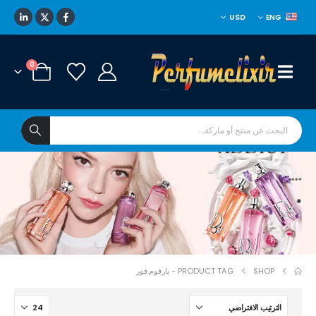
USD
ENG
0
****
*
SHOP
PRODUCT TAG -
بارفوم.فور