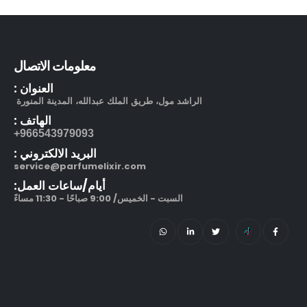
212 في آي بي بلاك او دو بارفيوم
out of 5
5.00
270.00
ر.س
–
320.00
ر.س
معلومات الاتصال
العنوان :
الراشد مول، طريق الملك عبدالله، المدينة المنورة
الهاتف :
966543979093+
البريد الالكتروني :
service@parfumelixir.com
أيام/ساعات العمل:
السبت - الخميس/ 9:00 صباحًا - 11:30 مساءً