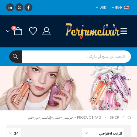
USD
ENG
0
****
*
SHOP
PRODUCT TAG -
جوتشي-جيلتي-إليكسير-بور-فيم