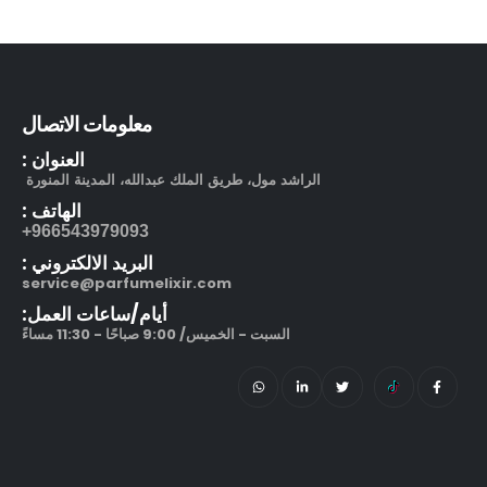
بوشرون كواتر او دو برفيوم
out of 5
5.00
505.00
ر.س
130.00
ر.س
مرطب مويستر سردج مع حماية من الشمس SPF 25
معلومات الاتصال
العنوان :
out of 5
5.00
245.00
ر.س
الراشد مول، طريق الملك عبدالله، المدينة المنورة
الهاتف :
212 في آي بي بلاك او دو بارفيوم
966543979093+
البريد الالكتروني :
out of 5
5.00
270.00
ر.س
–
service@parfumelixir.com
320.00
ر.س
أيام/ساعات العمل:
السبت - الخميس/ 9:00 صباحًا - 11:30 مساءً