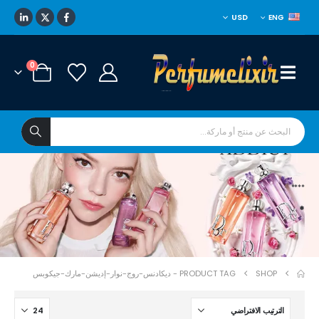
USD
ENG
0
****
*
SHOP
PRODUCT TAG -
ديكادنس-روج-نوار-إديشن-مارك-جيكوبس