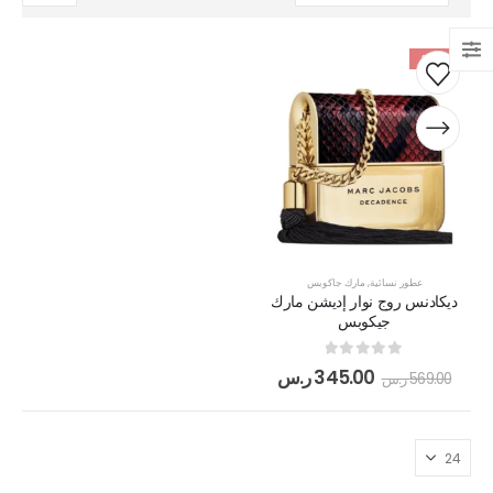
-39%
عطور نسائية
,
مارك جاكوبس
ديكادنس روج نوار إديشن مارك
جيكوبس
out of 5
0
345.00
ر.س
569.00
ر.س