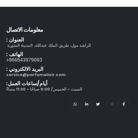
بوشرون كواتر او دو برفيوم
out of 5
5.00
505.00
ر.س
معلومات الاتصال
130.00
ر.س
العنوان :
مرطب مويستر سردج مع حماية من الشمس SPF 25
الراشد مول، طريق الملك عبدالله، المدينة المنورة
الهاتف :
out of 5
5.00
245.00
ر.س
966543979093+
البريد الالكتروني :
212 في آي بي بلاك او دو بارفيوم
service@parfumelixir.com
أيام/ساعات العمل:
out of 5
5.00
270.00
ر.س
–
السبت - الخميس/ 9:00 صباحًا - 11:30 مساءً
320.00
ر.س