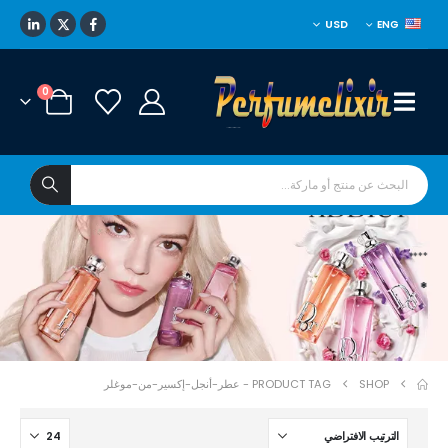
USD
ENG
0
****
*
SHOP
PRODUCT TAG -
عطر-أنجل-إكسير-من-موغلر