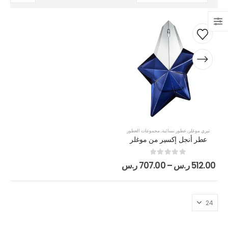
تيري موغلر
,
عطور نسائية
,
مجموعات العطور
عطر أنجل إكسير من موغلر
out of 5
0
512.00
ر.س
–
707.00
ر.س