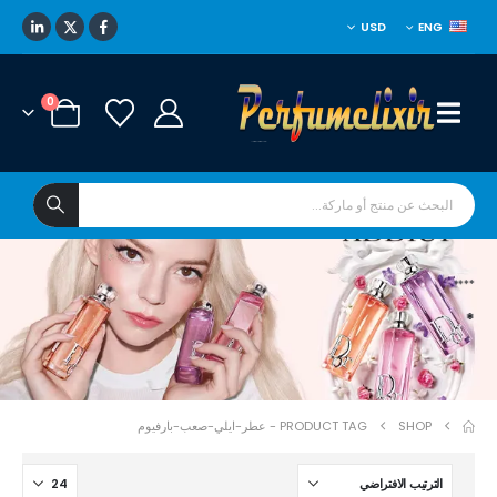
USD
ENG
0
****
*
SHOP
PRODUCT TAG -
عطر-ايلي-صعب-بارفيوم