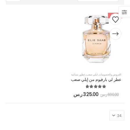
-53%
العروض والخصومات
,
ايلي صعب
,
عطور نسائية
عطر لي بارفيوم من إيلي صعب
out of 5
5.00
325.00
ر.س
690.00
ر.س