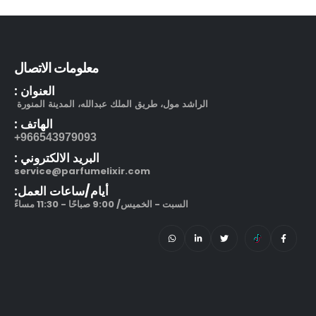
بوشرون كواتر او دو برفيوم
out of 5
5.00
505.00
ر.س
130.00
ر.س
معلومات الاتصال
مرطب مويستر سردج مع حماية من الشمس SPF 25
العنوان :
الراشد مول، طريق الملك عبدالله، المدينة المنورة
out of 5
5.00
245.00
ر.س
الهاتف :
966543979093+
212 في آي بي بلاك او دو بارفيوم
البريد الالكتروني :
service@parfumelixir.com
out of 5
5.00
270.00
ر.س
–
320.00
ر.س
أيام/ساعات العمل:
السبت - الخميس/ 9:00 صباحًا - 11:30 مساءً