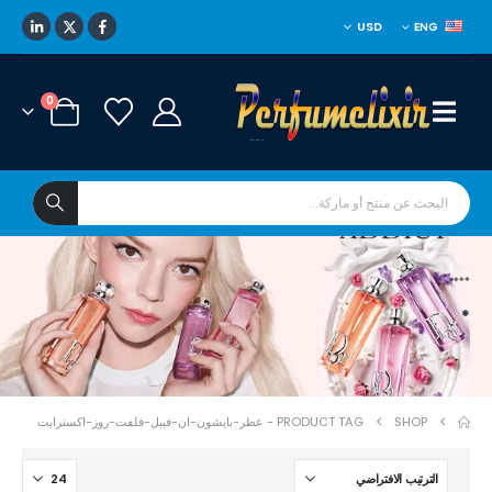
USD
ENG
0
****
*
SHOP
PRODUCT TAG -
عطر-بايشون-ان-فيبل-فلفت-روز-اكسترايت