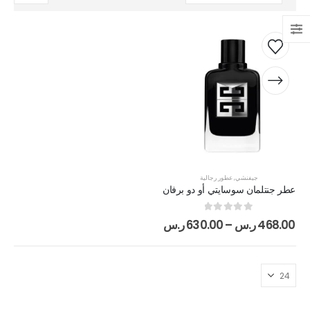
جيفنشي
,
عطور رجالية
عطر جنتلمان سوسايتي أو دو برفان
out of 5
0
468.00
ر.س
–
630.00
ر.س