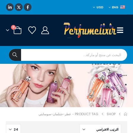
USD
ENG
0
****
*
SHOP
PRODUCT TAG -
عطر-جنتلمان-سوسايتي