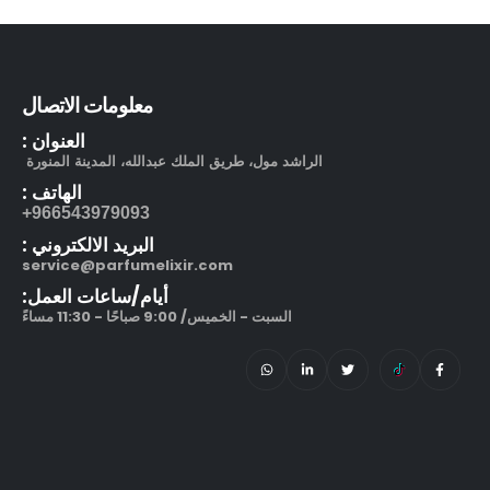
بوشرون كواتر او دو برفيوم
out of 5
5.00
505.00
ر.س
معلومات الاتصال
130.00
ر.س
العنوان :
مرطب مويستر سردج مع حماية من الشمس SPF 25
الراشد مول، طريق الملك عبدالله، المدينة المنورة
الهاتف :
out of 5
5.00
245.00
ر.س
966543979093+
البريد الالكتروني :
212 في آي بي بلاك او دو بارفيوم
service@parfumelixir.com
أيام/ساعات العمل:
out of 5
5.00
270.00
ر.س
–
السبت - الخميس/ 9:00 صباحًا - 11:30 مساءً
320.00
ر.س