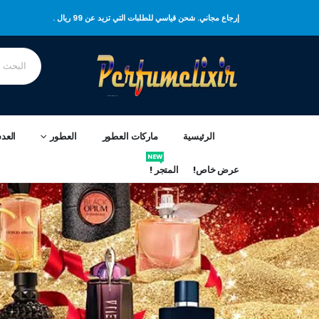
إرجاع مجاني. شحن قياسي للطلبات التي تزيد عن 99 ريال .
الرئيسية
ماركات العطور
العطور
العد
NEW
عرض خاص!
المتجر !