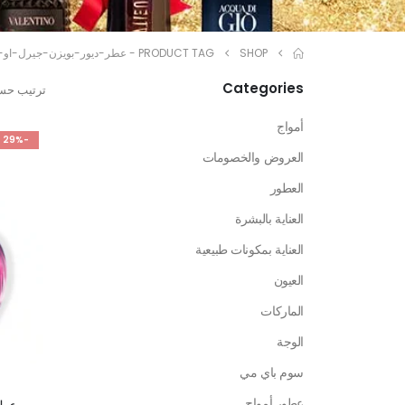
SHOP
PRODUCT TAG -
عطر-ديور-بويزن-جيرل-او-د
Categories
ترتيب حس
أمواج
-29%
العروض والخصومات
العطور
العناية بالبشرة
العناية بمكونات طبيعية
العيون
الماركات
الوجة
سوم باي مي
عطور أمواج