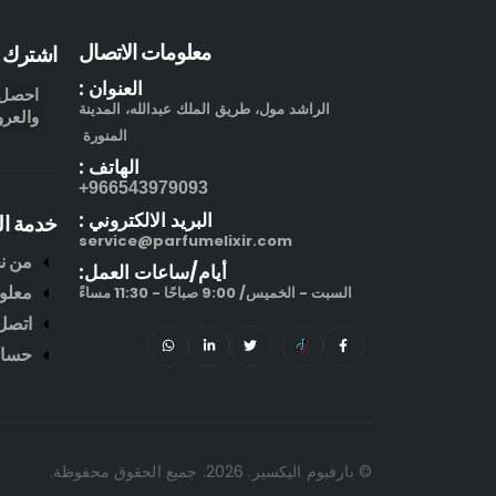
معلومات الاتصال
اشترك ف
العنوان :
احصل ع
الراشد مول، طريق الملك عبدالله، المدينة
والعرو
المنورة
الهاتف :
966543979093+
البريد الالكتروني :
خدمة ال
service@parfumelixir.com
من ن
أيام/ساعات العمل:
معلو
السبت - الخميس/ 9:00 صباحًا - 11:30 مساءً
اتصل 
حساب
© بارفيوم اليكسير. 2026. جميع الحقوق محفوظة.