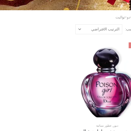
و-تواليت
ب:
ديور
,
عطور نسائية