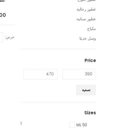
عطر 
عطور رجالية
.00
عطور نسائية
مكياج
عرض:
وصل حديثا
Price
تصفية
Sizes
1
50 ML