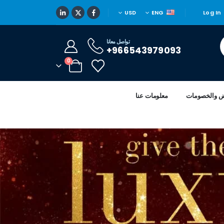
USD
ENG
Log In
تواصل معانا
966543979093+
0
ض والخصومات
معلومات عنا