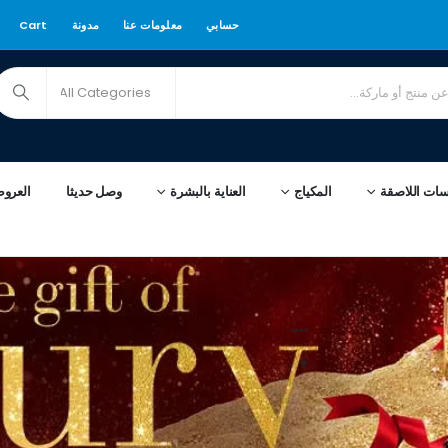
حسابي
معلومات عنا
مدونة
Cart
سات اللاصقة
المكياج
العناية بالبشرة
وصل حديثا
العرو
****
*