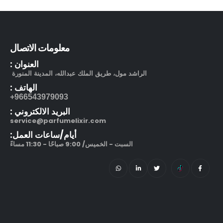
212 في آي بي بلاك او دو بارفيوم
out of 5
5.00
270.00
ر.س
–
320.00
ر.س
معلومات الاتصال
العنوان :
الراشد مول، طريق الملك عبدالله، المدينة المنورة
الهاتف :
966543979093+
البريد الالكتروني :
service@parfumelixir.com
أيام/ساعات العمل:
السبت - الخميس/ 9:00 صباحًا - 11:30 مساءً