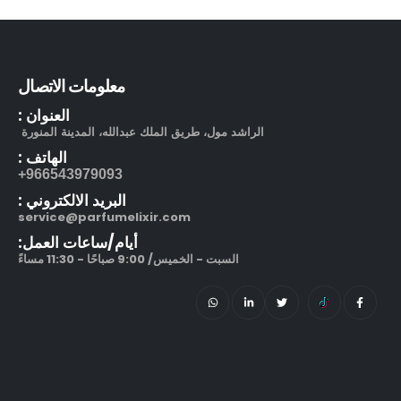
بوشرون كواتر او دو برفيوم
out of 5
5.00
505.00
ر.س
130.00
ر.س
معلومات الاتصال
مرطب مويستر سردج مع حماية من الشمس SPF 25
العنوان :
الراشد مول، طريق الملك عبدالله، المدينة المنورة
out of 5
5.00
245.00
ر.س
الهاتف :
966543979093+
212 في آي بي بلاك او دو بارفيوم
البريد الالكتروني :
service@parfumelixir.com
out of 5
5.00
270.00
ر.س
–
320.00
ر.س
أيام/ساعات العمل:
السبت - الخميس/ 9:00 صباحًا - 11:30 مساءً