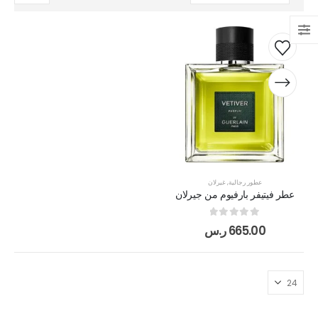
عطور رجالية
,
غيرلان
عطر فيتيفر بارفيوم من جيرلان
out of 5
0
665.00
ر.س