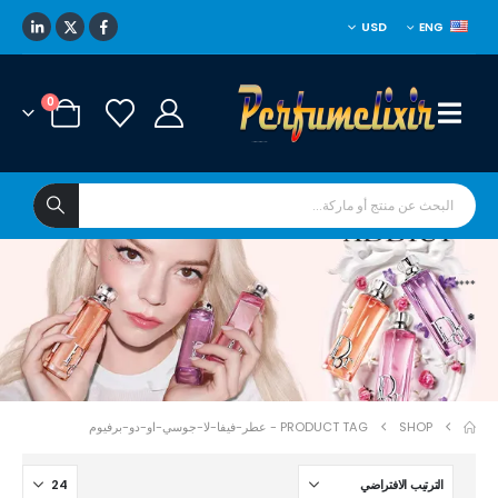
USD
ENG
0
****
*
SHOP
PRODUCT TAG -
عطر-فيفا-لا-جوسي-او-دو-برفيوم