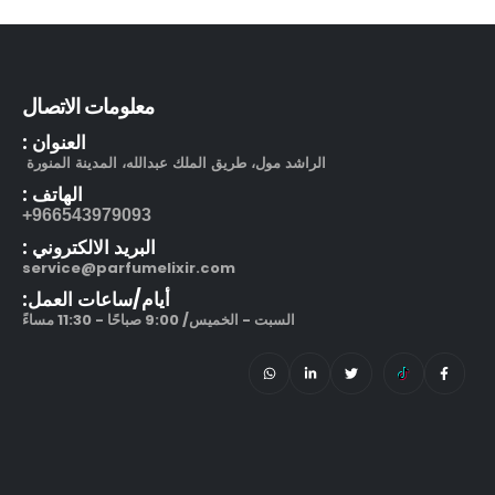
بوشرون كواتر او دو برفيوم
out of 5
5.00
505.00
ر.س
130.00
ر.س
معلومات الاتصال
مرطب مويستر سردج مع حماية من الشمس SPF 25
العنوان :
الراشد مول، طريق الملك عبدالله، المدينة المنورة
out of 5
5.00
245.00
ر.س
الهاتف :
966543979093+
212 في آي بي بلاك او دو بارفيوم
البريد الالكتروني :
service@parfumelixir.com
out of 5
5.00
270.00
ر.س
–
320.00
ر.س
أيام/ساعات العمل:
السبت - الخميس/ 9:00 صباحًا - 11:30 مساءً