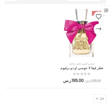
-64%
جوسي كوتور
,
عطور نسائية
عطر فيفا لا جوسي او دو برفيوم
out of 5
0
195.00
ر.س
535.00
ر.س