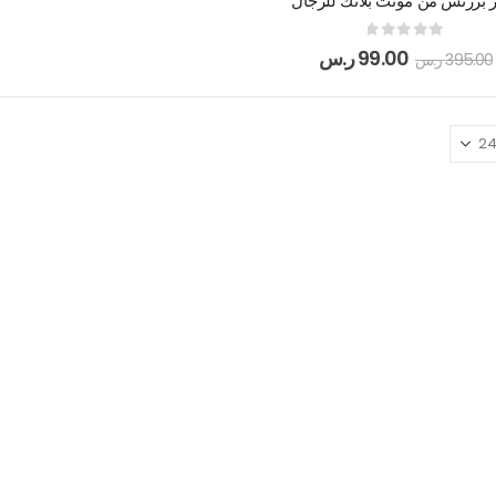
برزنس من مونت بلانك للرجال
out of 5
0
99.00
ر.س
395.00
ر.س