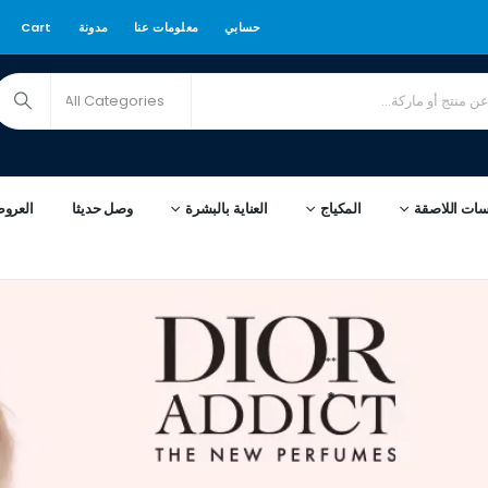
حسابي
معلومات عنا
مدونة
Cart
سات اللاصقة
المكياج
العناية بالبشرة
وصل حديثا
العرو
****
*