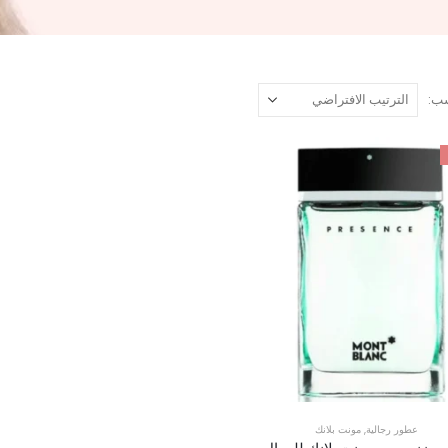
ب:
عطور رجالية
,
مونت بلانك