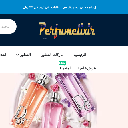
إرجاع مجاني. شحن قياسي للطلبات التي تزيد عن 99 ريال .
الرئيسية
ماركات العطور
العطور
العد
NEW
عرض خاص!
المتجر !