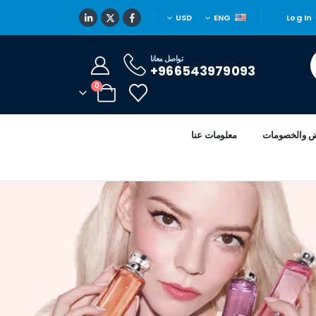
USD
ENG
Log In
تواصل معانا
966543979093+
0
ض والخصومات
معلومات عنا