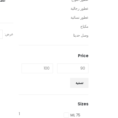
عطر 
عطور رجالية
عطور نسائية
مكياج
عرض:
وصل حديثا
Price
تصفية
Sizes
1
75 ML