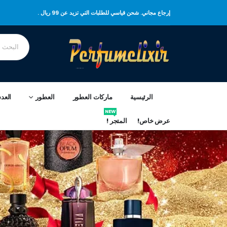
إرجاع مجاني. شحن قياسي للطلبات التي تزيد عن 99 ريال .
الرئيسية
ماركات العطور
العطور
العد
NEW
عرض خاص!
المتجر !