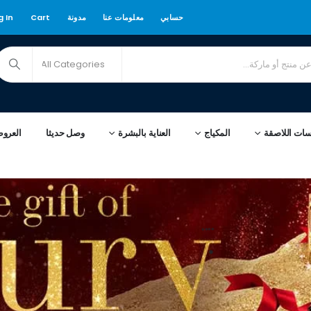
حسابي
معلومات عنا
مدونة
Cart
g In
سات اللاصقة
المكياج
العناية بالبشرة
وصل حديثا
العرو
****
*