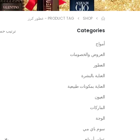
SHOP
PRODUCT TAG -
عطور كرز
Categories
ترتيب حس
أمواج
العروض والخصومات
العطور
العناية بالبشرة
العناية بمكونات طبيعية
العيون
الماركات
الوجة
سوم باي مي
عطور أمواج