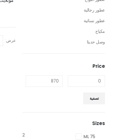
مونلايت
عطور رجالية
عطور نسائية
مكياج
عرض:
وصل حديثا
Price
تصفية
Sizes
2
75 ML