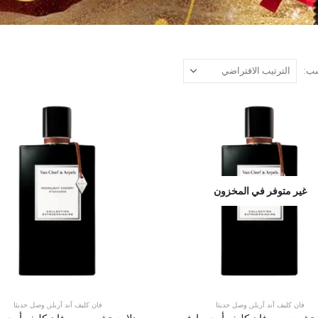
ب:
غير متوفر في المخزون
فان كليف آند آربلز
,
وصل حديثا
فان كليف آند آربلز
,
وصل حديثا