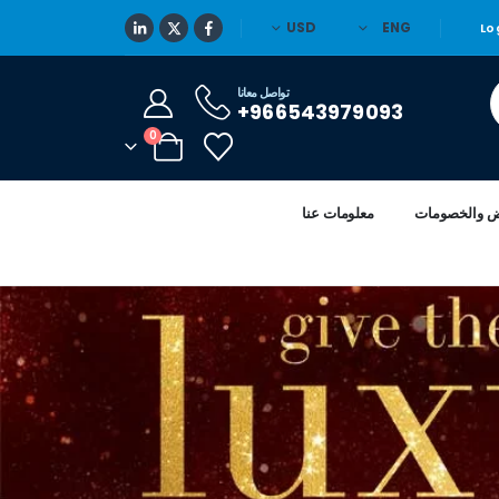
USD
ENG
Lo
تواصل معانا
966543979093+
0
ض والخصومات
معلومات عنا