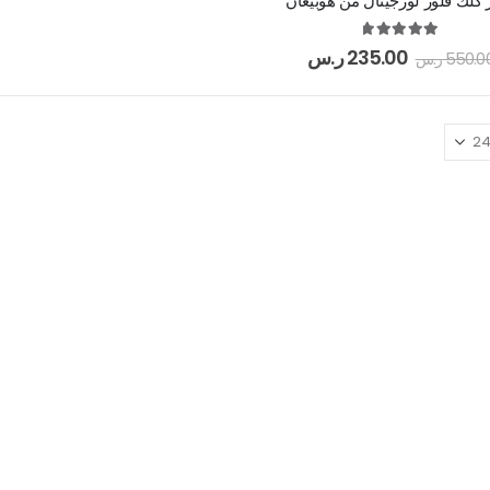
كلك فلور لورجينال من هوبيغان
out of 5
5.00
235.00
ر.س
550.0
ر.س
بوشرون كواتر او دو برفيوم