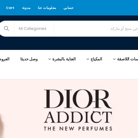
حسابي
معلومات عنا
مدونة
Cart
سات اللاصقة
المكياج
العناية بالبشرة
وصل حديثا
العرو
****
*