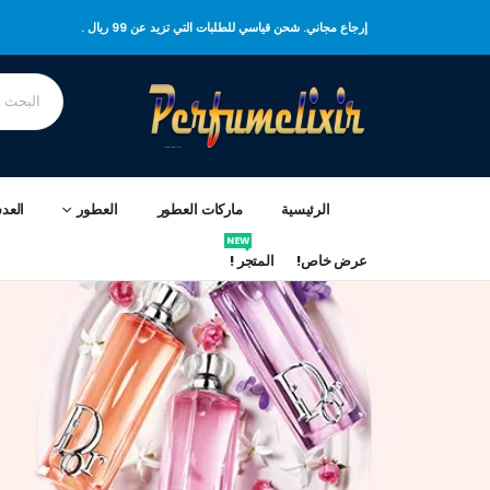
إرجاع مجاني. شحن قياسي للطلبات التي تزيد عن 99 ريال .
الرئيسية
ماركات العطور
العطور
العد
NEW
عرض خاص!
المتجر !