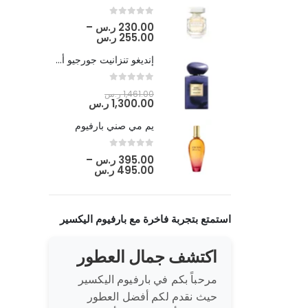
out of 5
0
230.00
ر.س
–
255.00
ر.س
إنديغو تنزانيت جورجيو أرماني
out of 5
0
1,461.00
ر.س
1,300.00
ر.س
يم مي صني بارفيوم
out of 5
0
395.00
ر.س
–
495.00
ر.س
استمتع بتجربة فاخرة مع بارفيوم اليكسير
اكتشف جمال العطور
مرحباً بكم في بارفيوم اليكسير
حيث نقدم لكم أفضل العطور