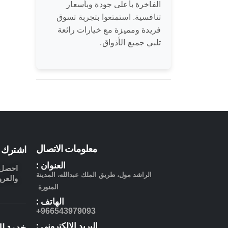
الفاخرة بأعلى جودة وبأسعار
تنافسية. استمتعوا بتجربة تسوق
فريدة ومميزة مع خيارات رائعة
تلبي جميع الأذواق.
معلومات الاتصال
اشترك ف
العنوان :
احصل ع
الراشد مول، طريق الملك عبدالله، المدينة
والعرو
المنورة
الهاتف :
966543979093+
البريد الالكتروني :
خدمة ال