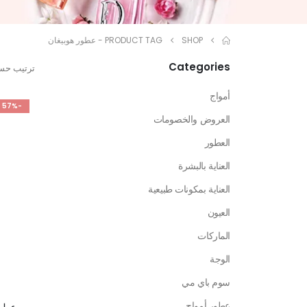
SHOP
PRODUCT TAG -
عطور هوبيغان
Categories
ترتيب حس
أمواج
-57%
العروض والخصومات
العطور
العناية بالبشرة
العناية بمكونات طبيعية
العيون
الماركات
الوجة
سوم باي مي
عطور أمواج