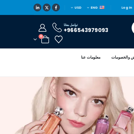
USD
ENG
Log In
تواصل معانا
966543979093+
0
ض والخصومات
معلومات عنا