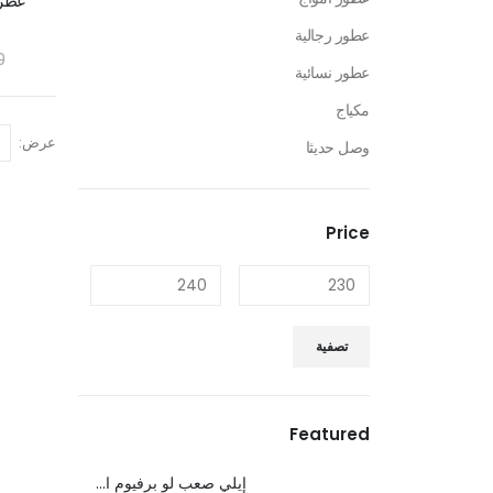
عطر 
عطور رجالية
0
عطور نسائية
مكياج
عرض:
وصل حديثا
Price
تصفية
Featured
إيلي صعب لو برفيوم ان وايت