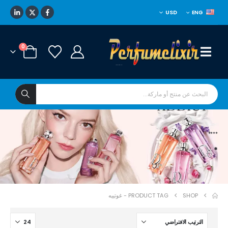
USD
ENG
0
****
*
SHOP
PRODUCT TAG -
غوتييه