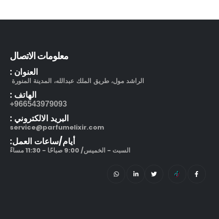
بوشرون كواتر او دو برفيوم
out of 5
5.00
505.00
ر.س
130.00
ر.س
معلومات الاتصال
مرطب مويستر سردج مع حماية من الشمس SPF 25
العنوان :
الراشد مول، طريق الملك عبدالله، المدينة المنورة
out of 5
5.00
245.00
ر.س
الهاتف :
966543979093+
212 في آي بي بلاك او دو بارفيوم
البريد الالكتروني :
service@parfumelixir.com
out of 5
5.00
270.00
ر.س
–
أيام/ساعات العمل:
320.00
ر.س
السبت - الخميس/ 9:00 صباحًا - 11:30 مساءً