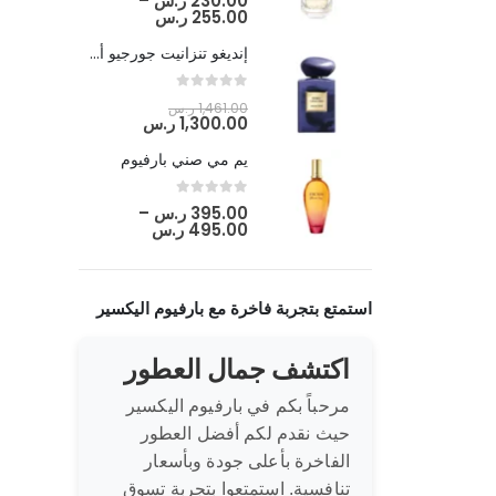
230.00
ر.س
–
255.00
ر.س
إنديغو تنزانيت جورجيو أرماني
out of 5
0
1,461.00
ر.س
1,300.00
ر.س
يم مي صني بارفيوم
out of 5
0
395.00
ر.س
–
495.00
ر.س
استمتع بتجربة فاخرة مع بارفيوم اليكسير
اكتشف جمال العطور
مرحباً بكم في بارفيوم اليكسير
حيث نقدم لكم أفضل العطور
الفاخرة بأعلى جودة وبأسعار
تنافسية. استمتعوا بتجربة تسوق