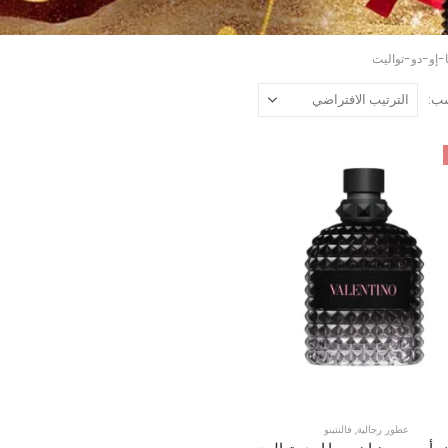
-إو-دو-تواليت
ب:
عطور رجالية
,
فالنتينو