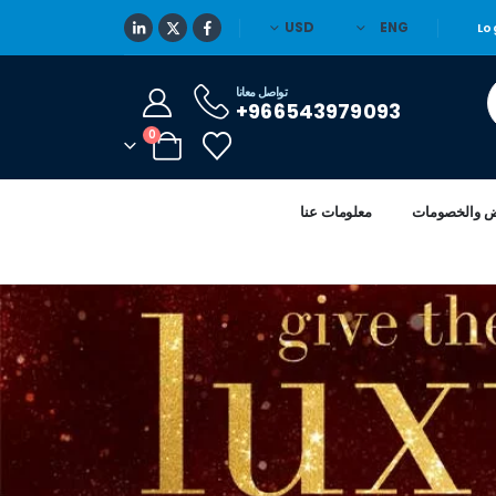
USD
ENG
Lo
تواصل معانا
966543979093+
0
ض والخصومات
معلومات عنا