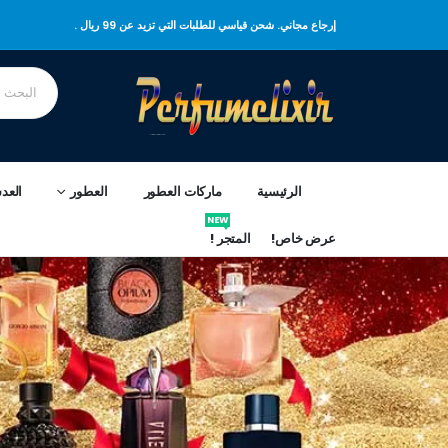
إرجاع مجاني. شحن قياسي للطلبات التي تزيد عن 99 ريال .
الرئيسية
ماركات العطور
العطور
العد
NEW
عرض خاص!
المتجر !