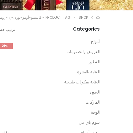
SHOP
PRODUCT TAG -
فالنتينو-أومو-بورن-إن-روما
Categories
ترتيب حس
أمواج
-21%
العروض والخصومات
العطور
العناية بالبشرة
العناية بمكونات طبيعية
العيون
الماركات
الوجة
سوم باي مي
عطور أمواج