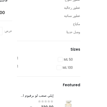
فالنتي
عطور رجالية
.00
عطور نسائية
مكياج
عرض:
وصل حديثا
Sizes
1
50 ML
1
100 ML
Featured
إيلي صعب لو برفيوم ان وايت
out of 5
0