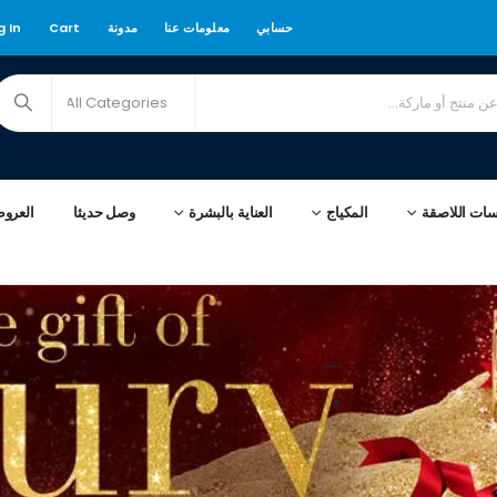
حسابي
معلومات عنا
مدونة
Cart
g In
سات اللاصقة
المكياج
العناية بالبشرة
وصل حديثا
العرو
****
*