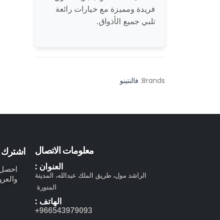
فريدة ومميزة مع خيارات رائعة
تلبي جميع الأذواق.
Brands:
فالنتينو
معلومات الاتصال
اشترك ف
العنوان :
احصل ع
الراشد مول، طريق الملك عبدالله، المدينة
والعرو
المنورة
الهاتف :
966543979093+