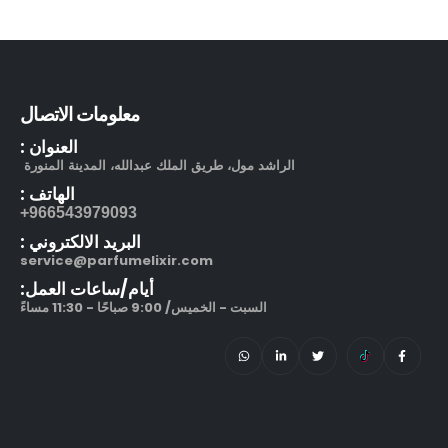
بوشرون كواتر او دو برفيوم
out of 5
5.00
505.00
ر.س
130.00
ر.س
مرطب مويستر سردج مع حماية من الشمس SPF 25
معلومات الاتصال
العنوان :
out of 5
5.00
245.00
ر.س
الراشد مول، طريق الملك عبدالله، المدينة المنورة
الهاتف :
212 في آي بي بلاك او دو بارفيوم
966543979093+
البريد الالكتروني :
out of 5
5.00
270.00
ر.س
–
service@parfumelixir.com
320.00
ر.س
أيام/ساعات العمل:
السبت - الخميس/ 9:00 صباحًا - 11:30 مساءً