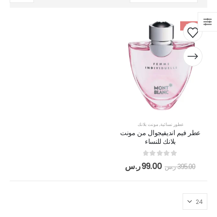
-75%
عطور نسائية
,
مونت بلانك
عطر فيم انديفيجوال من مونت
بلانك للنساء
out of 5
0
99.00
ر.س
395.00
ر.س